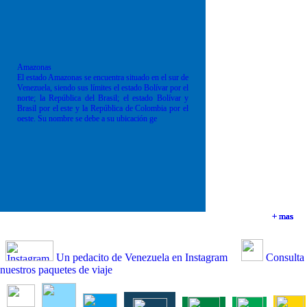
Amazonas
El estado Amazonas se encuentra situado en el sur de
Venezuela, siendo sus límites el estado Bolívar por el
norte; la República del Brasil; el estado Bolívar y
Brasil por el este y la República de Colombia por el
oeste. Su nombre se debe a su ubicación ge
+ mas
+ mas
+ mas
+ mas
Un pedacito de Venezuela en Instagram
Consulta
nuestros paquetes de viaje