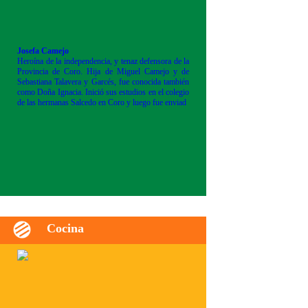
Josefa Camejo
Heroína de la independencia, y tenaz defensora de la
Provincia de Coro. Hija de Miguel Camejo y de
Sebastiana Talavera y Garcés, fue conocida también
como Doña Ignacia. Inició sus estudios en el colegio
de las hermanas Salcedo en Coro y luego fue enviad
Cocina