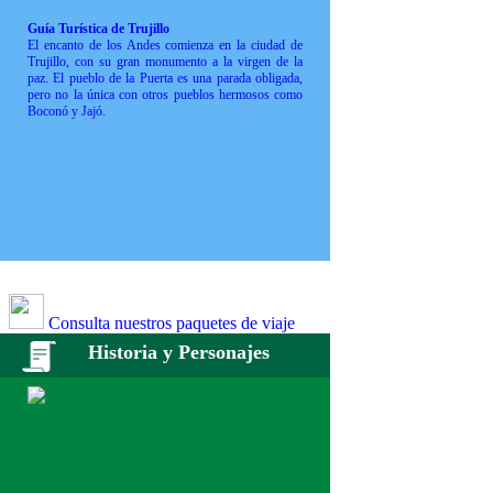
Guía Turística de Trujillo
El encanto de los Andes comienza en la ciudad de
Trujillo, con su gran monumento a la virgen de la
paz. El pueblo de la Puerta es una parada obligada,
pero no la única con otros pueblos hermosos como
Boconó y Jajó.
Consulta nuestros paquetes de viaje
Historia y Personajes