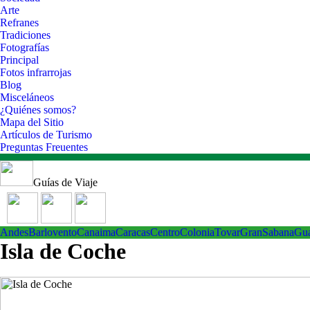
Arte
Refranes
Tradiciones
Fotografías
Principal
Fotos infrarrojas
Blog
Misceláneos
¿Quiénes somos?
Mapa del Sitio
Artículos de Turismo
Preguntas Freuentes
Guías de Viaje
Andes
Barlovento
Canaima
Caracas
Centro
ColoniaTovar
GranSabana
Gu
Isla de Coche