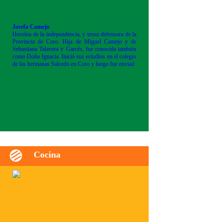
Josefa Camejo
Heroína de la independencia, y tenaz defensora de la
Provincia de Coro. Hija de Miguel Camejo y de
Sebastiana Talavera y Garcés, fue conocida también
como Doña Ignacia. Inició sus estudios en el colegio
de las hermanas Salcedo en Coro y luego fue enviad
Cocina