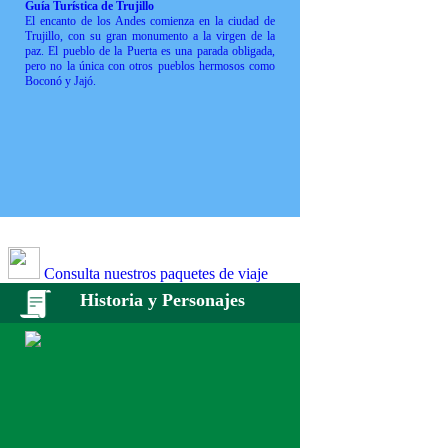
Guía Turística de Trujillo
El encanto de los Andes comienza en la ciudad de
Trujillo, con su gran monumento a la virgen de la
paz. El pueblo de la Puerta es una parada obligada,
pero no la única con otros pueblos hermosos como
Boconó y Jajó.
Consulta nuestros paquetes de viaje
Historia y Personajes