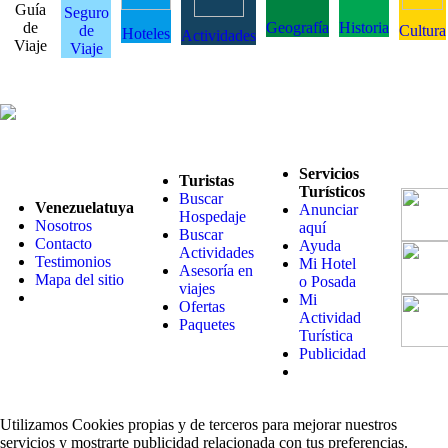
Guía
Seguro
de
Geografía
Historia
de
Cultura
Hoteles
Actividades
Viaje
Viaje
Servicios
Turistas
Turísticos
Buscar
Venezuelatuya
Anunciar
Hospedaje
Nosotros
aquí
Buscar
Contacto
Ayuda
Actividades
Testimonios
Mi Hotel
Asesoría en
Mapa del sitio
o Posada
viajes
Mi
Ofertas
Actividad
Paquetes
Turística
Publicidad
Utilizamos Cookies propias y de terceros para mejorar nuestros
servicios y mostrarte publicidad relacionada con tus preferencias.