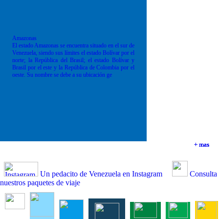
Amazonas
El estado Amazonas se encuentra situado en el sur de
Venezuela, siendo sus límites el estado Bolívar por el
norte; la República del Brasil; el estado Bolívar y
Brasil por el este y la República de Colombia por el
oeste. Su nombre se debe a su ubicación ge
+ mas
+ mas
+ mas
+ mas
Un pedacito de Venezuela en Instagram
Consulta
nuestros paquetes de viaje