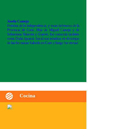
Josefa Camejo
Heroína de la independencia, y tenaz defensora de la
Provincia de Coro. Hija de Miguel Camejo y de
Sebastiana Talavera y Garcés, fue conocida también
como Doña Ignacia. Inició sus estudios en el colegio
de las hermanas Salcedo en Coro y luego fue enviad
Cocina