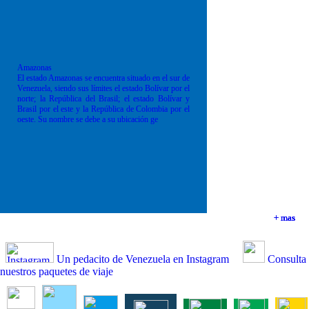
Amazonas
El estado Amazonas se encuentra situado en el sur de
Venezuela, siendo sus límites el estado Bolívar por el
norte; la República del Brasil; el estado Bolívar y
Brasil por el este y la República de Colombia por el
oeste. Su nombre se debe a su ubicación ge
+ mas
+ mas
+ mas
+ mas
Un pedacito de Venezuela en Instagram
Consulta
nuestros paquetes de viaje