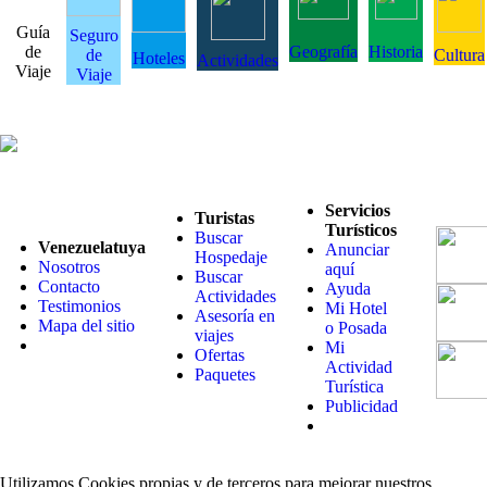
Guía
Seguro
de
Geografía
Historia
de
Cultura
Hoteles
Actividades
Viaje
Viaje
Servicios
Turistas
Turísticos
Buscar
Venezuelatuya
Anunciar
Hospedaje
Nosotros
aquí
Buscar
Contacto
Ayuda
Actividades
Testimonios
Mi Hotel
Asesoría en
Mapa del sitio
o Posada
viajes
Mi
Ofertas
Actividad
Paquetes
Turística
Publicidad
Utilizamos Cookies propias y de terceros para mejorar nuestros