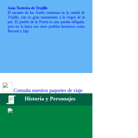
Guía Turística de Trujillo
El encanto de los Andes comienza en la ciudad de
Trujillo, con su gran monumento a la virgen de la
paz. El pueblo de la Puerta es una parada obligada,
pero no la única con otros pueblos hermosos como
Boconó y Jajó.
Consulta nuestros paquetes de viaje
Historia y Personajes