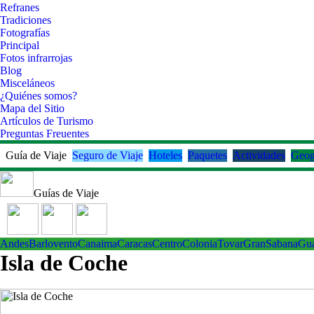
Refranes
Tradiciones
Fotografías
Principal
Fotos infrarrojas
Blog
Misceláneos
¿Quiénes somos?
Mapa del Sitio
Artículos de Turismo
Preguntas Freuentes
Guía de Viaje
Seguro de Viaje
Hoteles
Paquetes
Actividades
Geog
Guías de Viaje
Andes
Barlovento
Canaima
Caracas
Centro
ColoniaTovar
GranSabana
Gu
Isla de Coche