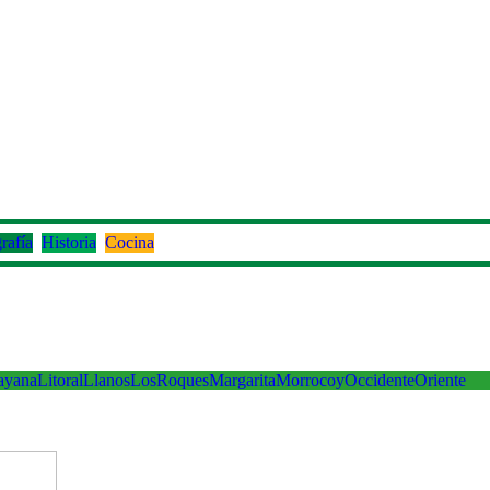
rafía
Historia
Cocina
ayana
Litoral
Llanos
LosRoques
Margarita
Morrocoy
Occidente
Oriente