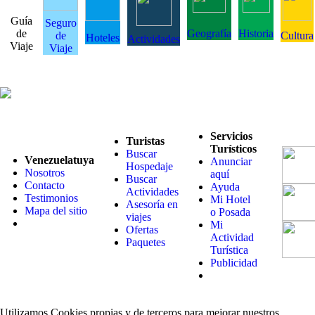
Guía
Seguro
de
Geografía
Historia
de
Cultura
Hoteles
Actividades
Viaje
Viaje
Servicios
Turistas
Turísticos
Buscar
Venezuelatuya
Anunciar
Hospedaje
Nosotros
aquí
Buscar
Contacto
Ayuda
Actividades
Testimonios
Mi Hotel
Asesoría en
Mapa del sitio
o Posada
viajes
Mi
Ofertas
Actividad
Paquetes
Turística
Publicidad
Utilizamos Cookies propias y de terceros para mejorar nuestros