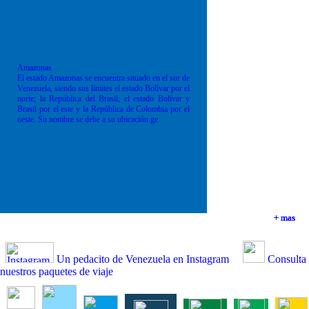
Amazonas
El estado Amazonas se encuentra situado en el sur de
Venezuela, siendo sus límites el estado Bolívar por el
norte; la República del Brasil; el estado Bolívar y
Brasil por el este y la República de Colombia por el
oeste. Su nombre se debe a su ubicación ge
+ mas
+ mas
+ mas
+ mas
Un pedacito de Venezuela en Instagram
Consulta
nuestros paquetes de viaje