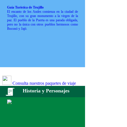
Guía Turística de Trujillo
El encanto de los Andes comienza en la ciudad de
Trujillo, con su gran monumento a la virgen de la
paz. El pueblo de la Puerta es una parada obligada,
pero no la única con otros pueblos hermosos como
Boconó y Jajó.
Consulta nuestros paquetes de viaje
Historia y Personajes