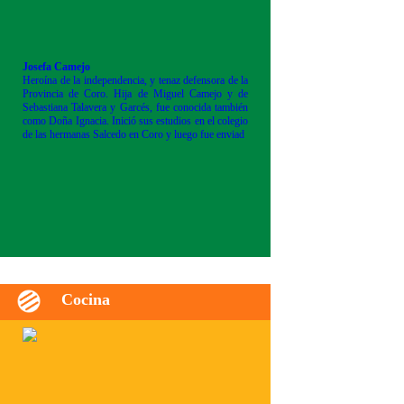
Josefa Camejo
Heroína de la independencia, y tenaz defensora de la
Provincia de Coro. Hija de Miguel Camejo y de
Sebastiana Talavera y Garcés, fue conocida también
como Doña Ignacia. Inició sus estudios en el colegio
de las hermanas Salcedo en Coro y luego fue enviad
Cocina