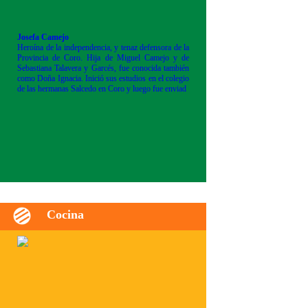
Josefa Camejo
Heroína de la independencia, y tenaz defensora de la
Provincia de Coro. Hija de Miguel Camejo y de
Sebastiana Talavera y Garcés, fue conocida también
como Doña Ignacia. Inició sus estudios en el colegio
de las hermanas Salcedo en Coro y luego fue enviad
Cocina