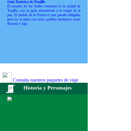
Guía Turística de Trujillo
El encanto de los Andes comienza en la ciudad de
Trujillo, con su gran monumento a la virgen de la
paz. El pueblo de la Puerta es una parada obligada,
pero no la única con otros pueblos hermosos como
Boconó y Jajó.
Consulta nuestros paquetes de viaje
Historia y Personajes