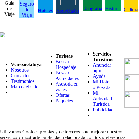
Guía
Seguro
de
Geografía
Historia
de
Cultura
Hoteles
Actividades
Viaje
Viaje
Servicios
Turistas
Turísticos
Buscar
Venezuelatuya
Anunciar
Hospedaje
Nosotros
aquí
Buscar
Contacto
Ayuda
Actividades
Testimonios
Mi Hotel
Asesoría en
Mapa del sitio
o Posada
viajes
Mi
Ofertas
Actividad
Paquetes
Turística
Publicidad
Utilizamos Cookies propias y de terceros para mejorar nuestros
servicios y mostrarte publicidad relacionada con tus preferencias.