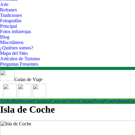
Arte
Refranes
Tradiciones
Fotografías
Principal
Fotos infrarrojas
Blog
Misceláneos
¿Quiénes somos?
Mapa del Sitio
Artículos de Turismo
Preguntas Freuentes
Guías de Viaje
Andes
Barlovento
Canaima
Caracas
Centro
ColoniaTovar
GranSabana
Gu
Isla de Coche