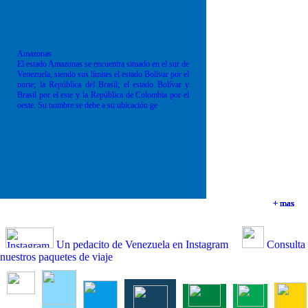
Amazonas
El estado Amazonas se encuentra situado en el sur de
Venezuela, siendo sus límites el estado Bolívar por el
norte; la República del Brasil; el estado Bolívar y
Brasil por el este y la República de Colombia por el
oeste. Su nombre se debe a su ubicación ge
+ mas
+ mas
+ mas
+ mas
Un pedacito de Venezuela en Instagram
Consulta
nuestros paquetes de viaje