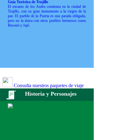
Guía Turística de Trujillo
El encanto de los Andes comienza en la ciudad de
Trujillo, con su gran monumento a la virgen de la
paz. El pueblo de la Puerta es una parada obligada,
pero no la única con otros pueblos hermosos como
Boconó y Jajó.
Consulta nuestros paquetes de viaje
Historia y Personajes