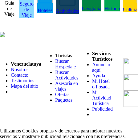
Guía
Seguro
de
Geografía
Historia
de
Cultura
Hoteles
Actividades
Viaje
Viaje
Servicios
Turistas
Turísticos
Buscar
Venezuelatuya
Anunciar
Hospedaje
Nosotros
aquí
Buscar
Contacto
Ayuda
Actividades
Testimonios
Mi Hotel
Asesoría en
Mapa del sitio
o Posada
viajes
Mi
Ofertas
Actividad
Paquetes
Turística
Publicidad
Utilizamos Cookies propias y de terceros para mejorar nuestros
servicios y mostrarte publicidad relacionada con tus preferencias.