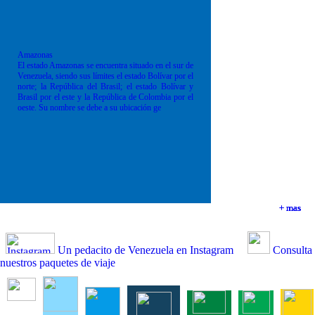
Amazonas
El estado Amazonas se encuentra situado en el sur de
Venezuela, siendo sus límites el estado Bolívar por el
norte; la República del Brasil; el estado Bolívar y
Brasil por el este y la República de Colombia por el
oeste. Su nombre se debe a su ubicación ge
+ mas
+ mas
+ mas
+ mas
Un pedacito de Venezuela en Instagram
Consulta
nuestros paquetes de viaje