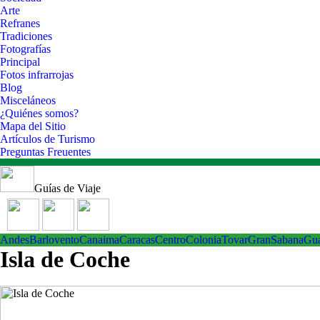
Arte
Refranes
Tradiciones
Fotografías
Principal
Fotos infrarrojas
Blog
Misceláneos
¿Quiénes somos?
Mapa del Sitio
Artículos de Turismo
Preguntas Freuentes
Guías de Viaje
Andes
Barlovento
Canaima
Caracas
Centro
ColoniaTovar
GranSabana
Gu
Isla de Coche