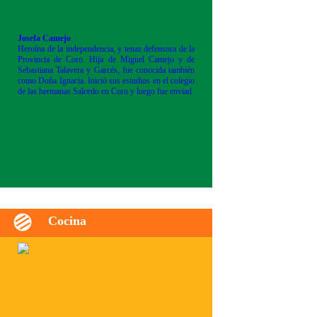
Josefa Camejo
Heroína de la independencia, y tenaz defensora de la
Provincia de Coro. Hija de Miguel Camejo y de
Sebastiana Talavera y Garcés, fue conocida también
como Doña Ignacia. Inició sus estudios en el colegio
de las hermanas Salcedo en Coro y luego fue enviad
Cocina