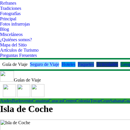
Refranes
Tradiciones
Fotografías
Principal
Fotos infrarrojas
Blog
Misceláneos
¿Quiénes somos?
Mapa del Sitio
Artículos de Turismo
Preguntas Freuentes
Guía de Viaje
Seguro de Viaje
Hoteles
Paquetes
Actividades
Geog
Guías de Viaje
Andes
Barlovento
Canaima
Caracas
Centro
ColoniaTovar
GranSabana
Gu
Isla de Coche