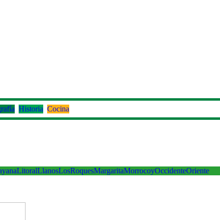
rafía
Historia
Cocina
ayana
Litoral
Llanos
LosRoques
Margarita
Morrocoy
Occidente
Oriente