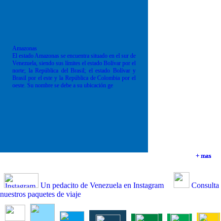
Amazonas
El estado Amazonas se encuentra situado en el sur de
Venezuela, siendo sus límites el estado Bolívar por el
norte; la República del Brasil; el estado Bolívar y
Brasil por el este y la República de Colombia por el
oeste. Su nombre se debe a su ubicación ge
+ mas
+ mas
+ mas
+ mas
Un pedacito de Venezuela en Instagram
Consulta
nuestros paquetes de viaje