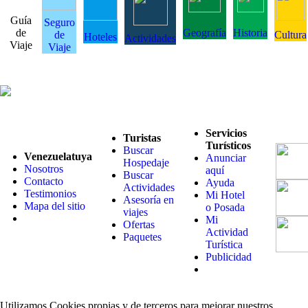
Guía
Seguro
de
Geografía
Historia
de
Cultura
Hoteles
Actividades
Viaje
Viaje
Servicios
Turistas
Turísticos
Buscar
Venezuelatuya
Anunciar
Hospedaje
Nosotros
aquí
Buscar
Contacto
Ayuda
Actividades
Testimonios
Mi Hotel
Asesoría en
Mapa del sitio
o Posada
viajes
Mi
Ofertas
Actividad
Paquetes
Turística
Publicidad
Utilizamos Cookies propias y de terceros para mejorar nuestros