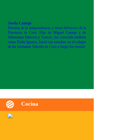
Josefa Camejo
Heroína de la independencia, y tenaz defensora de la
Provincia de Coro. Hija de Miguel Camejo y de
Sebastiana Talavera y Garcés, fue conocida también
como Doña Ignacia. Inició sus estudios en el colegio
de las hermanas Salcedo en Coro y luego fue enviad
Cocina