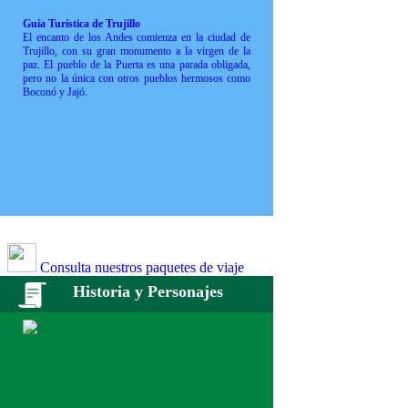
Guía Turística de Trujillo
El encanto de los Andes comienza en la ciudad de
Trujillo, con su gran monumento a la virgen de la
paz. El pueblo de la Puerta es una parada obligada,
pero no la única con otros pueblos hermosos como
Boconó y Jajó.
Consulta nuestros paquetes de viaje
Historia y Personajes