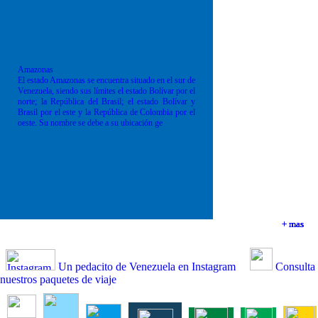
Amazonas
El estado Amazonas se encuentra situado en el sur de
Venezuela, siendo sus límites el estado Bolívar por el
norte; la República del Brasil; el estado Bolívar y
Brasil por el este y la República de Colombia por el
oeste. Su nombre se debe a su ubicación ge
+ mas
+ mas
+ mas
+ mas
Un pedacito de Venezuela en Instagram
Consulta
nuestros paquetes de viaje