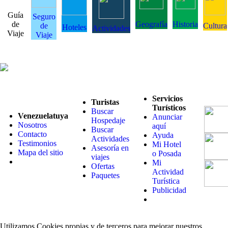
Guía
Seguro
de
Geografía
Historia
de
Cultura
Hoteles
Actividades
Viaje
Viaje
Servicios
Turistas
Turísticos
Buscar
Venezuelatuya
Anunciar
Hospedaje
Nosotros
aquí
Buscar
Contacto
Ayuda
Actividades
Testimonios
Mi Hotel
Asesoría en
Mapa del sitio
o Posada
viajes
Mi
Ofertas
Actividad
Paquetes
Turística
Publicidad
Utilizamos Cookies propias y de terceros para mejorar nuestros