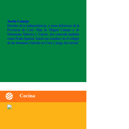
Josefa Camejo
Heroína de la independencia, y tenaz defensora de la
Provincia de Coro. Hija de Miguel Camejo y de
Sebastiana Talavera y Garcés, fue conocida también
como Doña Ignacia. Inició sus estudios en el colegio
de las hermanas Salcedo en Coro y luego fue enviad
Cocina