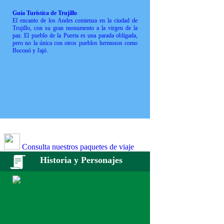
Guía Turística de Trujillo
El encanto de los Andes comienza en la ciudad de
Trujillo, con su gran monumento a la virgen de la
paz. El pueblo de la Puerta es una parada obligada,
pero no la única con otros pueblos hermosos como
Boconó y Jajó.
Consulta nuestros paquetes de viaje
Historia y Personajes