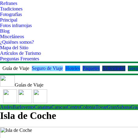
Refranes
Tradiciones
Fotografías
Principal
Fotos infrarrojas
Blog
Misceláneos
¿Quiénes somos?
Mapa del Sitio
Artículos de Turismo
Preguntas Freuentes
Guía de Viaje
Seguro de Viaje
Hoteles
Paquetes
Actividades
Geog
Guías de Viaje
Andes
Barlovento
Canaima
Caracas
Centro
ColoniaTovar
GranSabana
Gu
Isla de Coche