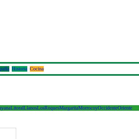
rafía
Historia
Cocina
ayana
Litoral
Llanos
LosRoques
Margarita
Morrocoy
Occidente
Oriente