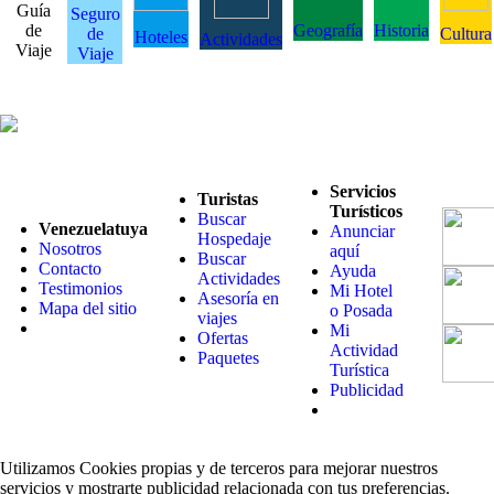
Guía
Seguro
de
Geografía
Historia
de
Cultura
Hoteles
Actividades
Viaje
Viaje
Servicios
Turistas
Turísticos
Buscar
Venezuelatuya
Anunciar
Hospedaje
Nosotros
aquí
Buscar
Contacto
Ayuda
Actividades
Testimonios
Mi Hotel
Asesoría en
Mapa del sitio
o Posada
viajes
Mi
Ofertas
Actividad
Paquetes
Turística
Publicidad
Utilizamos Cookies propias y de terceros para mejorar nuestros
servicios y mostrarte publicidad relacionada con tus preferencias.