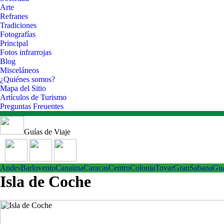
Arte
Refranes
Tradiciones
Fotografías
Principal
Fotos infrarrojas
Blog
Misceláneos
¿Quiénes somos?
Mapa del Sitio
Artículos de Turismo
Preguntas Freuentes
Guías de Viaje
Andes
Barlovento
Canaima
Caracas
Centro
ColoniaTovar
GranSabana
Gu
Isla de Coche