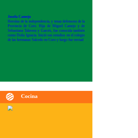
Josefa Camejo
Heroína de la independencia, y tenaz defensora de la
Provincia de Coro. Hija de Miguel Camejo y de
Sebastiana Talavera y Garcés, fue conocida también
como Doña Ignacia. Inició sus estudios en el colegio
de las hermanas Salcedo en Coro y luego fue enviad
Cocina