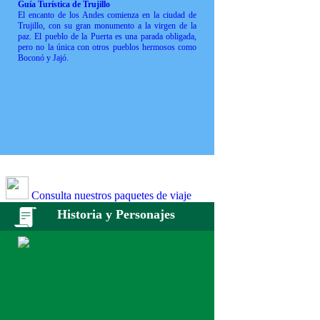
Guía Turística de Trujillo
El encanto de los Andes comienza en la ciudad de
Trujillo, con su gran monumento a la virgen de la
paz. El pueblo de la Puerta es una parada obligada,
pero no la única con otros pueblos hermosos como
Boconó y Jajó.
Consulta nuestros paquetes de viaje
Historia y Personajes