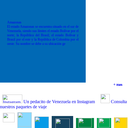
Amazonas
El estado Amazonas se encuentra situado en el sur de
Venezuela, siendo sus límites el estado Bolívar por el
norte; la República del Brasil; el estado Bolívar y
Brasil por el este y la República de Colombia por el
oeste. Su nombre se debe a su ubicación ge
+ mas
+ mas
+ mas
+ mas
Un pedacito de Venezuela en Instagram
Consulta
nuestros paquetes de viaje