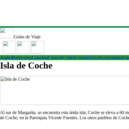
Guías de Viaje
Andes
Barlovento
Canaima
Caracas
Centro
ColoniaTovar
GranSabana
Gu
Isla de Coche
Al sur de Margarita, se encuentra esta árida isla; Coche se eleva a 60
de Coche, en la Parroquia Vicente Fuentes. Los otros pueblos de Co