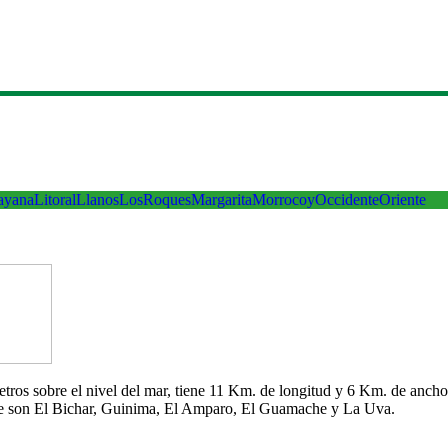
ayana
Litoral
Llanos
LosRoques
Margarita
Morrocoy
Occidente
Oriente
 metros sobre el nivel del mar, tiene 11 Km. de longitud y 6 Km. de an
che son El Bichar, Guinima, El Amparo, El Guamache y La Uva.