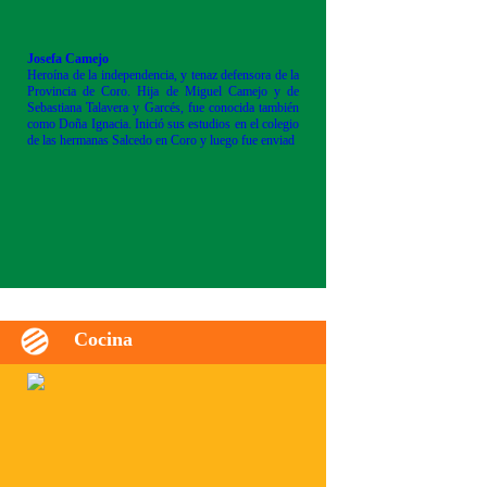
Josefa Camejo
Heroína de la independencia, y tenaz defensora de la
Provincia de Coro. Hija de Miguel Camejo y de
Sebastiana Talavera y Garcés, fue conocida también
como Doña Ignacia. Inició sus estudios en el colegio
de las hermanas Salcedo en Coro y luego fue enviad
Cocina