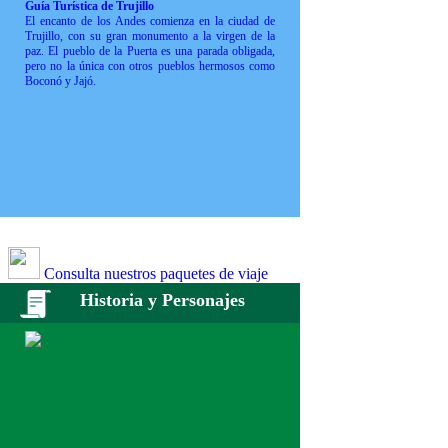
Guía Turística de Trujillo
El encanto de los Andes comienza en la ciudad de
Trujillo, con su gran monumento a la virgen de la
paz. El pueblo de la Puerta es una parada obligada,
pero no la única con otros pueblos hermosos como
Boconó y Jajó.
Consulta nuestros paquetes de viaje
Historia y Personajes