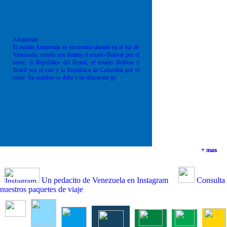
Amazonas
El estado Amazonas se encuentra situado en el sur de
Venezuela, siendo sus límites el estado Bolívar por el
norte; la República del Brasil; el estado Bolívar y
Brasil por el este y la República de Colombia por el
oeste. Su nombre se debe a su ubicación ge
+ mas
+ mas
+ mas
+ mas
Un pedacito de Venezuela en Instagram
Consulta
nuestros paquetes de viaje