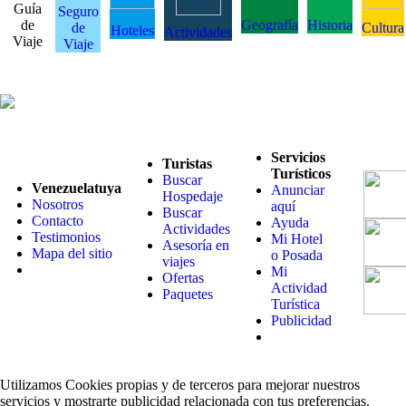
Guía
Seguro
de
Geografía
Historia
de
Cultura
Hoteles
Actividades
Viaje
Viaje
Servicios
Turistas
Turísticos
Buscar
Venezuelatuya
Anunciar
Hospedaje
Nosotros
aquí
Buscar
Contacto
Ayuda
Actividades
Testimonios
Mi Hotel
Asesoría en
Mapa del sitio
o Posada
viajes
Mi
Ofertas
Actividad
Paquetes
Turística
Publicidad
Utilizamos Cookies propias y de terceros para mejorar nuestros
servicios y mostrarte publicidad relacionada con tus preferencias.