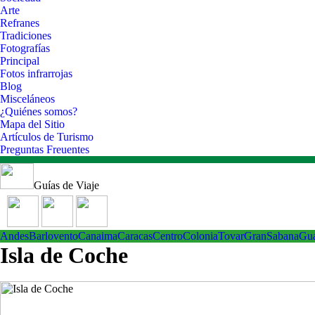
Arte
Refranes
Tradiciones
Fotografías
Principal
Fotos infrarrojas
Blog
Misceláneos
¿Quiénes somos?
Mapa del Sitio
Artículos de Turismo
Preguntas Freuentes
Guías de Viaje
Andes
Barlovento
Canaima
Caracas
Centro
ColoniaTovar
GranSabana
Gu
Isla de Coche