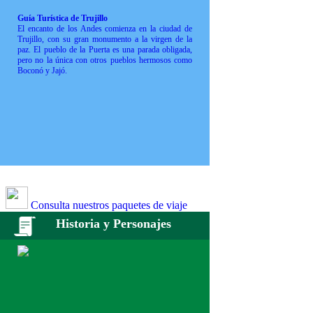
Guía Turística de Trujillo
El encanto de los Andes comienza en la ciudad de
Trujillo, con su gran monumento a la virgen de la
paz. El pueblo de la Puerta es una parada obligada,
pero no la única con otros pueblos hermosos como
Boconó y Jajó.
Consulta nuestros paquetes de viaje
Historia y Personajes