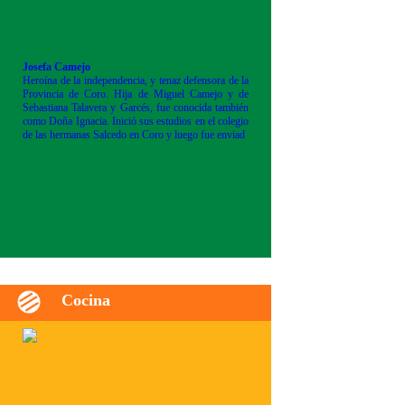
Josefa Camejo
Heroína de la independencia, y tenaz defensora de la
Provincia de Coro. Hija de Miguel Camejo y de
Sebastiana Talavera y Garcés, fue conocida también
como Doña Ignacia. Inició sus estudios en el colegio
de las hermanas Salcedo en Coro y luego fue enviad
Cocina