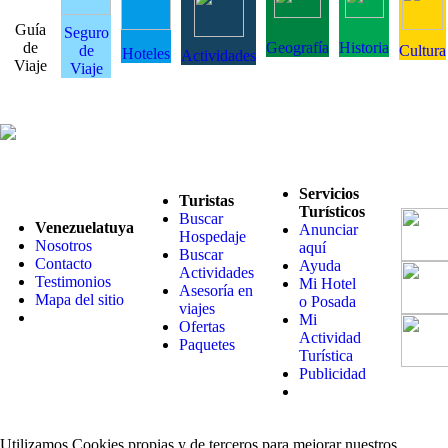
Guía
Seguro
de
Geografía
Historia
de
Cultura
Hoteles
Actividades
Viaje
Viaje
Servicios
Turistas
Turísticos
Buscar
Venezuelatuya
Anunciar
Hospedaje
Nosotros
aquí
Buscar
Contacto
Ayuda
Actividades
Testimonios
Mi Hotel
Asesoría en
Mapa del sitio
o Posada
viajes
Mi
Ofertas
Actividad
Paquetes
Turística
Publicidad
Utilizamos Cookies propias y de terceros para mejorar nuestros