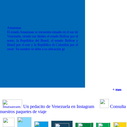
Amazonas
El estado Amazonas se encuentra situado en el sur de
Venezuela, siendo sus límites el estado Bolívar por el
norte; la República del Brasil; el estado Bolívar y
Brasil por el este y la República de Colombia por el
oeste. Su nombre se debe a su ubicación ge
+ mas
+ mas
+ mas
+ mas
Un pedacito de Venezuela en Instagram
Consulta
nuestros paquetes de viaje