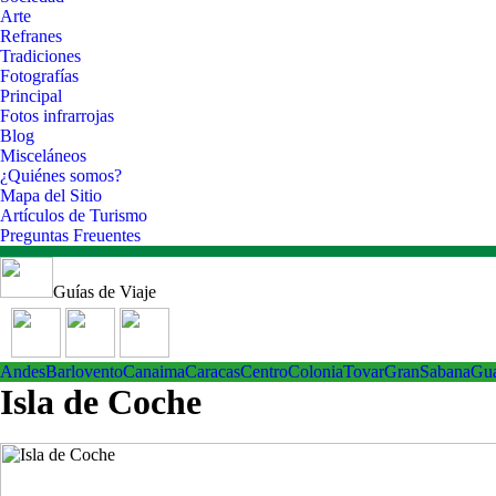
Arte
Refranes
Tradiciones
Fotografías
Principal
Fotos infrarrojas
Blog
Misceláneos
¿Quiénes somos?
Mapa del Sitio
Artículos de Turismo
Preguntas Freuentes
Guías de Viaje
Andes
Barlovento
Canaima
Caracas
Centro
ColoniaTovar
GranSabana
Gu
Isla de Coche