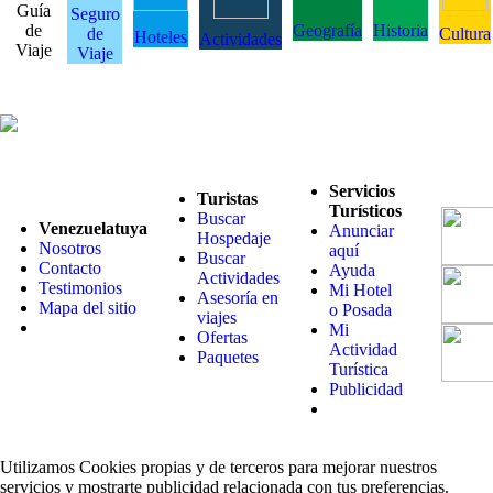
Guía
Seguro
de
Geografía
Historia
de
Cultura
Hoteles
Actividades
Viaje
Viaje
Servicios
Turistas
Turísticos
Buscar
Venezuelatuya
Anunciar
Hospedaje
Nosotros
aquí
Buscar
Contacto
Ayuda
Actividades
Testimonios
Mi Hotel
Asesoría en
Mapa del sitio
o Posada
viajes
Mi
Ofertas
Actividad
Paquetes
Turística
Publicidad
Utilizamos Cookies propias y de terceros para mejorar nuestros
servicios y mostrarte publicidad relacionada con tus preferencias.