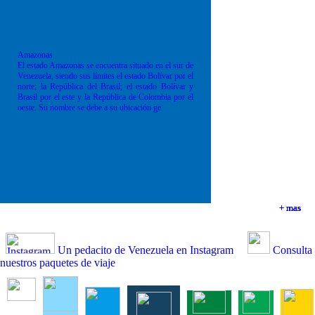
Amazonas
El estado Amazonas se encuentra situado en el sur de
Venezuela, siendo sus límites el estado Bolívar por el
norte; la República del Brasil; el estado Bolívar y
Brasil por el este y la República de Colombia por el
oeste. Su nombre se debe a su ubicación ge
+ mas
+ mas
+ mas
+ mas
Un pedacito de Venezuela en Instagram
Consulta
nuestros paquetes de viaje