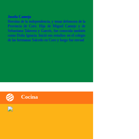
Josefa Camejo
Heroína de la independencia, y tenaz defensora de la
Provincia de Coro. Hija de Miguel Camejo y de
Sebastiana Talavera y Garcés, fue conocida también
como Doña Ignacia. Inició sus estudios en el colegio
de las hermanas Salcedo en Coro y luego fue enviad
Cocina