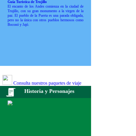
Guía Turística de Trujillo
El encanto de los Andes comienza en la ciudad de
Trujillo, con su gran monumento a la virgen de la
paz. El pueblo de la Puerta es una parada obligada,
pero no la única con otros pueblos hermosos como
Boconó y Jajó.
Consulta nuestros paquetes de viaje
Historia y Personajes