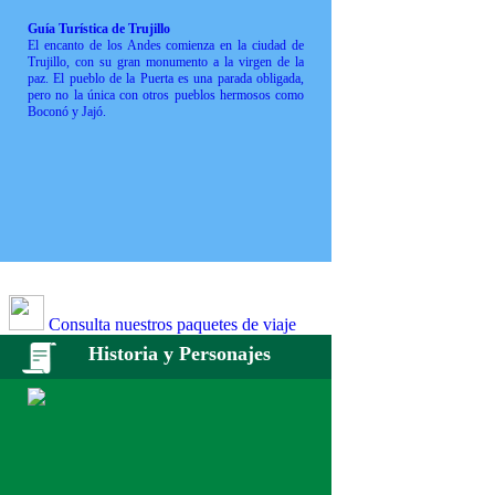
Guía Turística de Trujillo
El encanto de los Andes comienza en la ciudad de
Trujillo, con su gran monumento a la virgen de la
paz. El pueblo de la Puerta es una parada obligada,
pero no la única con otros pueblos hermosos como
Boconó y Jajó.
Consulta nuestros paquetes de viaje
Historia y Personajes