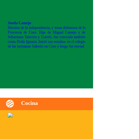
Josefa Camejo
Heroína de la independencia, y tenaz defensora de la
Provincia de Coro. Hija de Miguel Camejo y de
Sebastiana Talavera y Garcés, fue conocida también
como Doña Ignacia. Inició sus estudios en el colegio
de las hermanas Salcedo en Coro y luego fue enviad
Cocina