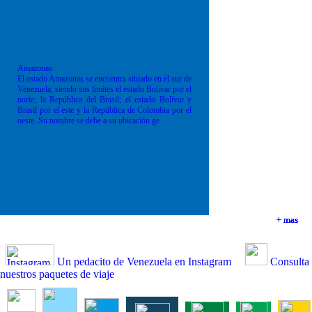
Amazonas
El estado Amazonas se encuentra situado en el sur de
Venezuela, siendo sus límites el estado Bolívar por el
norte; la República del Brasil; el estado Bolívar y
Brasil por el este y la República de Colombia por el
oeste. Su nombre se debe a su ubicación ge
+ mas
+ mas
+ mas
+ mas
Un pedacito de Venezuela en Instagram
Consulta
nuestros paquetes de viaje