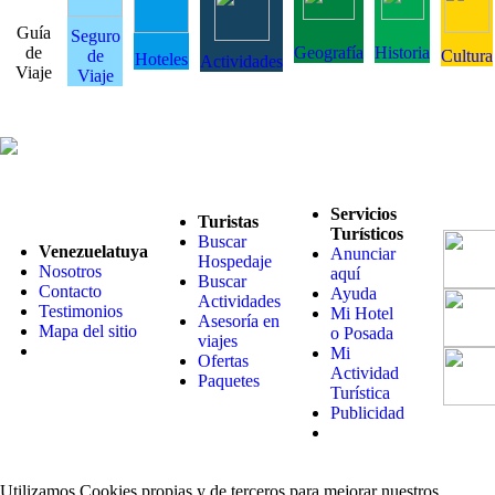
Guía
Seguro
de
Geografía
Historia
de
Cultura
Hoteles
Actividades
Viaje
Viaje
Servicios
Turistas
Turísticos
Buscar
Venezuelatuya
Anunciar
Hospedaje
Nosotros
aquí
Buscar
Contacto
Ayuda
Actividades
Testimonios
Mi Hotel
Asesoría en
Mapa del sitio
o Posada
viajes
Mi
Ofertas
Actividad
Paquetes
Turística
Publicidad
Utilizamos Cookies propias y de terceros para mejorar nuestros