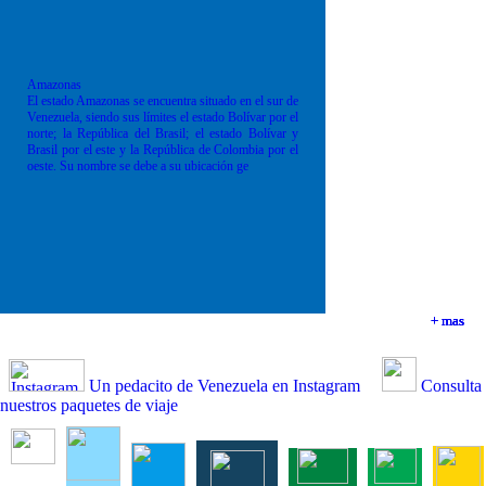
Amazonas
El estado Amazonas se encuentra situado en el sur de
Venezuela, siendo sus límites el estado Bolívar por el
norte; la República del Brasil; el estado Bolívar y
Brasil por el este y la República de Colombia por el
oeste. Su nombre se debe a su ubicación ge
+ mas
+ mas
+ mas
+ mas
Un pedacito de Venezuela en Instagram
Consulta
nuestros paquetes de viaje