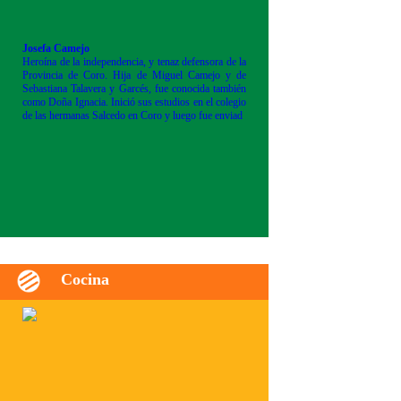
Josefa Camejo
Heroína de la independencia, y tenaz defensora de la
Provincia de Coro. Hija de Miguel Camejo y de
Sebastiana Talavera y Garcés, fue conocida también
como Doña Ignacia. Inició sus estudios en el colegio
de las hermanas Salcedo en Coro y luego fue enviad
Cocina