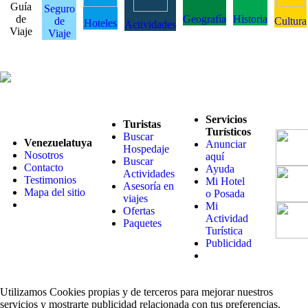
Guía
Seguro
de
Geografía
Historia
de
Cultura
Hoteles
Actividades
Viaje
Viaje
Servicios
Turistas
Turísticos
Buscar
Venezuelatuya
Anunciar
Hospedaje
Nosotros
aquí
Buscar
Contacto
Ayuda
Actividades
Testimonios
Mi Hotel
Asesoría en
Mapa del sitio
o Posada
viajes
Mi
Ofertas
Actividad
Paquetes
Turística
Publicidad
Utilizamos Cookies propias y de terceros para mejorar nuestros
servicios y mostrarte publicidad relacionada con tus preferencias.