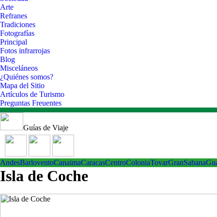
Arte
Refranes
Tradiciones
Fotografías
Principal
Fotos infrarrojas
Blog
Misceláneos
¿Quiénes somos?
Mapa del Sitio
Artículos de Turismo
Preguntas Freuentes
Guías de Viaje
Andes
Barlovento
Canaima
Caracas
Centro
ColoniaTovar
GranSabana
Gu
Isla de Coche