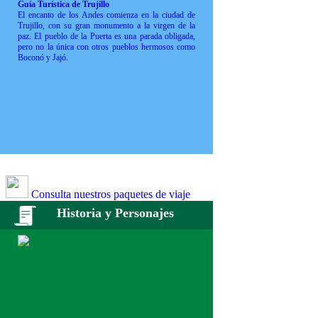
Guía Turística de Trujillo
El encanto de los Andes comienza en la ciudad de
Trujillo, con su gran monumento a la virgen de la
paz. El pueblo de la Puerta es una parada obligada,
pero no la única con otros pueblos hermosos como
Boconó y Jajó.
Consulta nuestros paquetes de viaje
Historia y Personajes