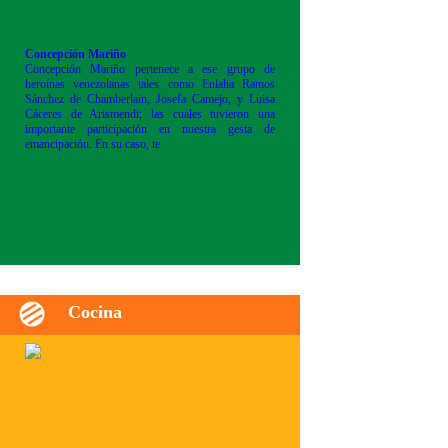
Concepción Mariño
Concepción Mariño pertenece a ese grupo de
heroínas venezolanas tales como Eulalia Ramos
Sánchez de Chamberlain, Josefa Camejo, y Luisa
Cáceres de Arismendi; las cuales tuvieron una
importante participación en nuestra gesta de
emancipación. En su caso, te
Cocina