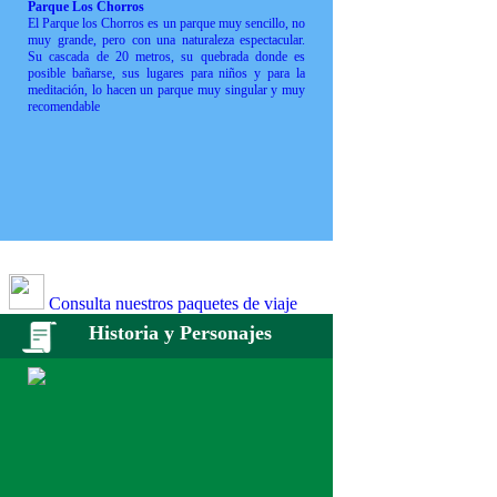
Parque Los Chorros
El Parque los Chorros es un parque muy sencillo, no
muy grande, pero con una naturaleza espectacular.
Su cascada de 20 metros, su quebrada donde es
posible bañarse, sus lugares para niños y para la
meditación, lo hacen un parque muy singular y muy
recomendable
Consulta nuestros paquetes de viaje
Historia y Personajes