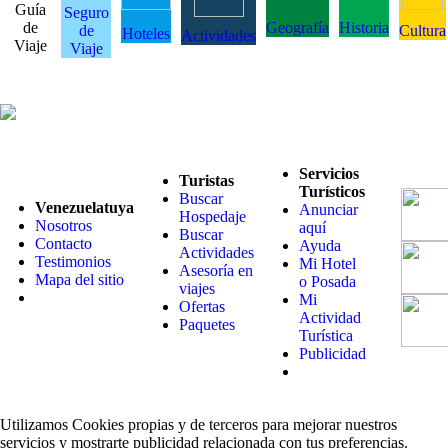
Guía
Seguro
de
Geografía
Historia
de
Cultura
Hoteles
Actividades
Viaje
Viaje
Servicios
Turistas
Turísticos
Buscar
Venezuelatuya
Anunciar
Hospedaje
Nosotros
aquí
Buscar
Contacto
Ayuda
Actividades
Testimonios
Mi Hotel
Asesoría en
Mapa del sitio
o Posada
viajes
Mi
Ofertas
Actividad
Paquetes
Turística
Publicidad
Utilizamos Cookies propias y de terceros para mejorar nuestros
servicios y mostrarte publicidad relacionada con tus preferencias.