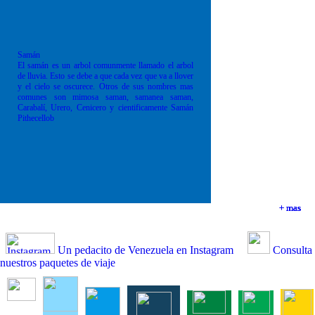
Samán
El samán es un arbol comunmente llamado el arbol
de lluvia. Esto se debe a que cada vez que va a llover
y el cielo se oscurece. Otros de sus nombres mas
comunes son mimosa saman, samanea saman,
Carabalí, Urero, Cenicero y cientificamente Samán
Pithecellob
+ mas
+ mas
+ mas
+ mas
Un pedacito de Venezuela en Instagram
Consulta
nuestros paquetes de viaje