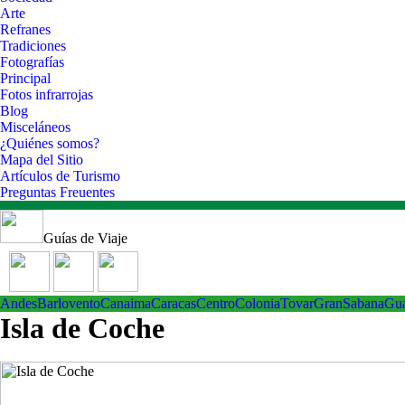
Arte
Refranes
Tradiciones
Fotografías
Principal
Fotos infrarrojas
Blog
Misceláneos
¿Quiénes somos?
Mapa del Sitio
Artículos de Turismo
Preguntas Freuentes
Guías de Viaje
Andes
Barlovento
Canaima
Caracas
Centro
ColoniaTovar
GranSabana
Gu
Isla de Coche