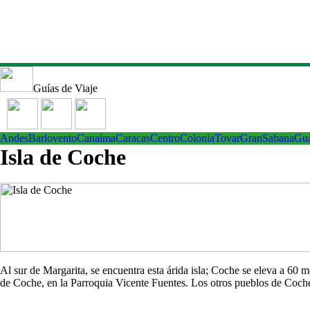
Guías de Viaje
Andes
Barlovento
Canaima
Caracas
Centro
ColoniaTovar
GranSabana
Gu
Isla de Coche
Al sur de Margarita, se encuentra esta árida isla; Coche se eleva a 60
de Coche, en la Parroquia Vicente Fuentes. Los otros pueblos de Co