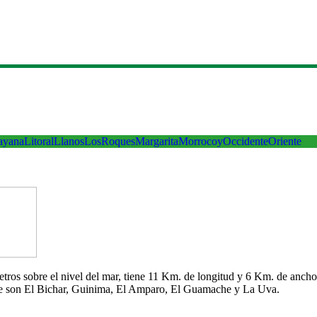
ayana
Litoral
Llanos
LosRoques
Margarita
Morrocoy
Occidente
Oriente
 metros sobre el nivel del mar, tiene 11 Km. de longitud y 6 Km. de an
che son El Bichar, Guinima, El Amparo, El Guamache y La Uva.