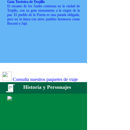
Guía Turística de Trujillo
El encanto de los Andes comienza en la ciudad de
Trujillo, con su gran monumento a la virgen de la
paz. El pueblo de la Puerta es una parada obligada,
pero no la única con otros pueblos hermosos como
Boconó y Jajó.
Consulta nuestros paquetes de viaje
Historia y Personajes