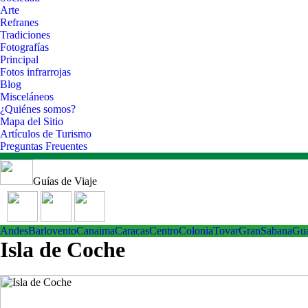
Arte
Refranes
Tradiciones
Fotografías
Principal
Fotos infrarrojas
Blog
Misceláneos
¿Quiénes somos?
Mapa del Sitio
Artículos de Turismo
Preguntas Freuentes
Guías de Viaje
Andes
Barlovento
Canaima
Caracas
Centro
ColoniaTovar
GranSabana
Gu
Isla de Coche