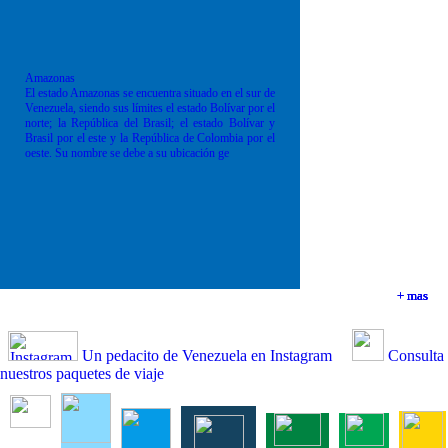
Amazonas
El estado Amazonas se encuentra situado en el sur de
Venezuela, siendo sus límites el estado Bolívar por el
norte; la República del Brasil; el estado Bolívar y
Brasil por el este y la República de Colombia por el
oeste. Su nombre se debe a su ubicación ge
+ mas
+ mas
+ mas
+ mas
Un pedacito de Venezuela en Instagram
Consulta
nuestros paquetes de viaje