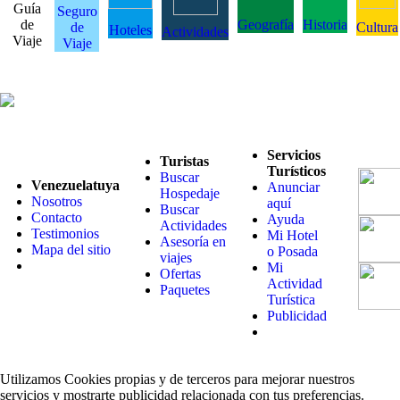
Guía
Seguro
de
Geografía
Historia
de
Cultura
Hoteles
Actividades
Viaje
Viaje
Servicios
Turistas
Turísticos
Buscar
Venezuelatuya
Anunciar
Hospedaje
Nosotros
aquí
Buscar
Contacto
Ayuda
Actividades
Testimonios
Mi Hotel
Asesoría en
Mapa del sitio
o Posada
viajes
Mi
Ofertas
Actividad
Paquetes
Turística
Publicidad
Utilizamos Cookies propias y de terceros para mejorar nuestros
servicios y mostrarte publicidad relacionada con tus preferencias.