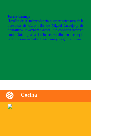
Josefa Camejo
Heroína de la independencia, y tenaz defensora de la
Provincia de Coro. Hija de Miguel Camejo y de
Sebastiana Talavera y Garcés, fue conocida también
como Doña Ignacia. Inició sus estudios en el colegio
de las hermanas Salcedo en Coro y luego fue enviad
Cocina