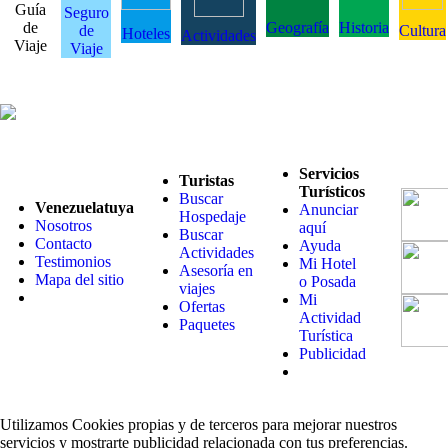
Guía
Seguro
de
Geografía
Historia
de
Cultura
Hoteles
Actividades
Viaje
Viaje
Servicios
Turistas
Turísticos
Buscar
Venezuelatuya
Anunciar
Hospedaje
Nosotros
aquí
Buscar
Contacto
Ayuda
Actividades
Testimonios
Mi Hotel
Asesoría en
Mapa del sitio
o Posada
viajes
Mi
Ofertas
Actividad
Paquetes
Turística
Publicidad
Utilizamos Cookies propias y de terceros para mejorar nuestros
servicios y mostrarte publicidad relacionada con tus preferencias.