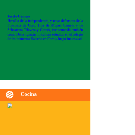
Josefa Camejo
Heroína de la independencia, y tenaz defensora de la
Provincia de Coro. Hija de Miguel Camejo y de
Sebastiana Talavera y Garcés, fue conocida también
como Doña Ignacia. Inició sus estudios en el colegio
de las hermanas Salcedo en Coro y luego fue enviad
Cocina