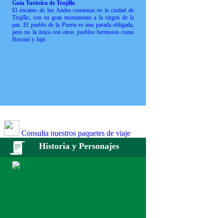
Guía Turística de Trujillo
El encanto de los Andes comienza en la ciudad de
Trujillo, con su gran monumento a la virgen de la
paz. El pueblo de la Puerta es una parada obligada,
pero no la única con otros pueblos hermosos como
Boconó y Jajó.
Consulta nuestros paquetes de viaje
Historia y Personajes