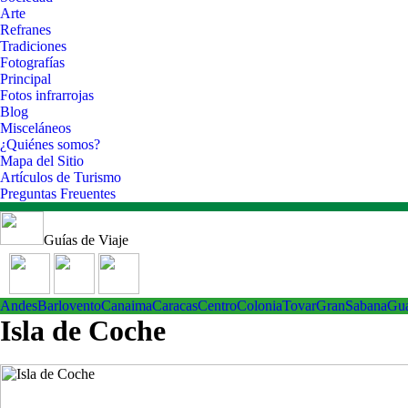
Arte
Refranes
Tradiciones
Fotografías
Principal
Fotos infrarrojas
Blog
Misceláneos
¿Quiénes somos?
Mapa del Sitio
Artículos de Turismo
Preguntas Freuentes
Guías de Viaje
Andes
Barlovento
Canaima
Caracas
Centro
ColoniaTovar
GranSabana
Gu
Isla de Coche