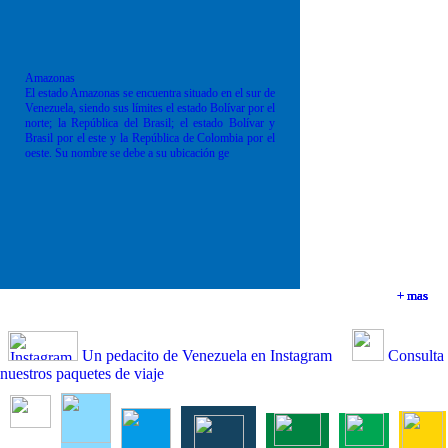
Amazonas
El estado Amazonas se encuentra situado en el sur de
Venezuela, siendo sus límites el estado Bolívar por el
norte; la República del Brasil; el estado Bolívar y
Brasil por el este y la República de Colombia por el
oeste. Su nombre se debe a su ubicación ge
+ mas
+ mas
+ mas
+ mas
Un pedacito de Venezuela en Instagram
Consulta
nuestros paquetes de viaje