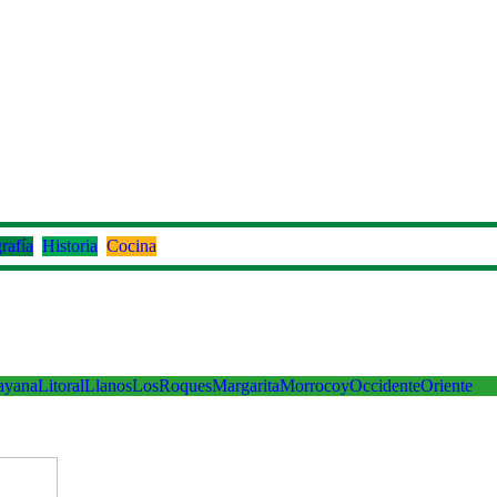
rafía
Historia
Cocina
ayana
Litoral
Llanos
LosRoques
Margarita
Morrocoy
Occidente
Oriente