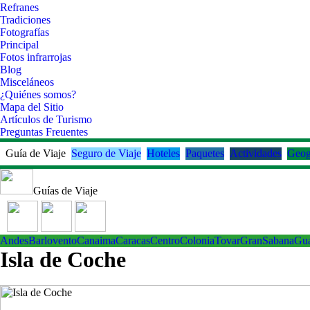
Refranes
Tradiciones
Fotografías
Principal
Fotos infrarrojas
Blog
Misceláneos
¿Quiénes somos?
Mapa del Sitio
Artículos de Turismo
Preguntas Freuentes
Guía de Viaje
Seguro de Viaje
Hoteles
Paquetes
Actividades
Geog
Guías de Viaje
Andes
Barlovento
Canaima
Caracas
Centro
ColoniaTovar
GranSabana
Gu
Isla de Coche