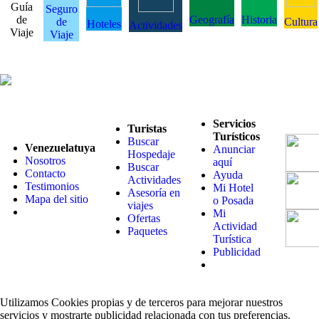
Guía
Seguro
de
Geografía
Historia
de
Cultura
Hoteles
Actividades
Viaje
Viaje
Servicios
Turistas
Turísticos
Buscar
Venezuelatuya
Anunciar
Hospedaje
Nosotros
aquí
Buscar
Contacto
Ayuda
Actividades
Testimonios
Mi Hotel
Asesoría en
Mapa del sitio
o Posada
viajes
Mi
Ofertas
Actividad
Paquetes
Turística
Publicidad
Utilizamos Cookies propias y de terceros para mejorar nuestros
servicios y mostrarte publicidad relacionada con tus preferencias.