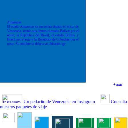
Amazonas
El estado Amazonas se encuentra situado en el sur de
Venezuela, siendo sus límites el estado Bolívar por el
norte; la República del Brasil; el estado Bolívar y
Brasil por el este y la República de Colombia por el
oeste. Su nombre se debe a su ubicación ge
+ mas
+ mas
+ mas
+ mas
Un pedacito de Venezuela en Instagram
Consulta
nuestros paquetes de viaje