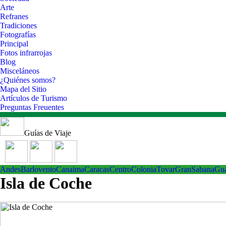
Arte
Refranes
Tradiciones
Fotografías
Principal
Fotos infrarrojas
Blog
Misceláneos
¿Quiénes somos?
Mapa del Sitio
Artículos de Turismo
Preguntas Freuentes
Guías de Viaje
Andes
Barlovento
Canaima
Caracas
Centro
ColoniaTovar
GranSabana
Gu
Isla de Coche