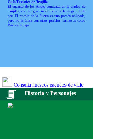
Guía Turística de Trujillo
El encanto de los Andes comienza en la ciudad de
Trujillo, con su gran monumento a la virgen de la
paz. El pueblo de la Puerta es una parada obligada,
pero no la única con otros pueblos hermosos como
Boconó y Jajó.
Consulta nuestros paquetes de viaje
Historia y Personajes