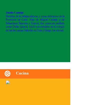
Josefa Camejo
Heroína de la independencia, y tenaz defensora de la
Provincia de Coro. Hija de Miguel Camejo y de
Sebastiana Talavera y Garcés, fue conocida también
como Doña Ignacia. Inició sus estudios en el colegio
de las hermanas Salcedo en Coro y luego fue enviad
Cocina