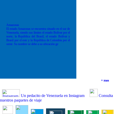
Amazonas
El estado Amazonas se encuentra situado en el sur de
Venezuela, siendo sus límites el estado Bolívar por el
norte; la República del Brasil; el estado Bolívar y
Brasil por el este y la República de Colombia por el
oeste. Su nombre se debe a su ubicación ge
+ mas
+ mas
+ mas
+ mas
Un pedacito de Venezuela en Instagram
Consulta
nuestros paquetes de viaje