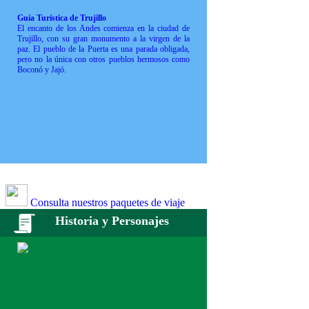
Guía Turística de Trujillo
El encanto de los Andes comienza en la ciudad de
Trujillo, con su gran monumento a la virgen de la
paz. El pueblo de la Puerta es una parada obligada,
pero no la única con otros pueblos hermosos como
Boconó y Jajó.
Consulta nuestros paquetes de viaje
Historia y Personajes