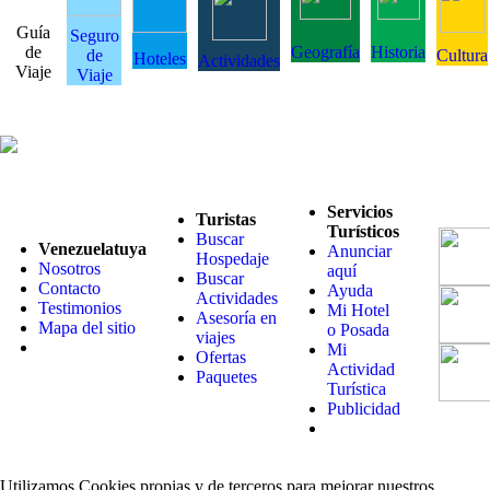
Guía
Seguro
de
Geografía
Historia
de
Cultura
Hoteles
Actividades
Viaje
Viaje
Servicios
Turistas
Turísticos
Buscar
Venezuelatuya
Anunciar
Hospedaje
Nosotros
aquí
Buscar
Contacto
Ayuda
Actividades
Testimonios
Mi Hotel
Asesoría en
Mapa del sitio
o Posada
viajes
Mi
Ofertas
Actividad
Paquetes
Turística
Publicidad
Utilizamos Cookies propias y de terceros para mejorar nuestros