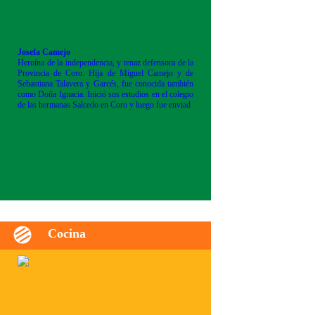
Josefa Camejo
Heroína de la independencia, y tenaz defensora de la
Provincia de Coro. Hija de Miguel Camejo y de
Sebastiana Talavera y Garcés, fue conocida también
como Doña Ignacia. Inició sus estudios en el colegio
de las hermanas Salcedo en Coro y luego fue enviad
Cocina