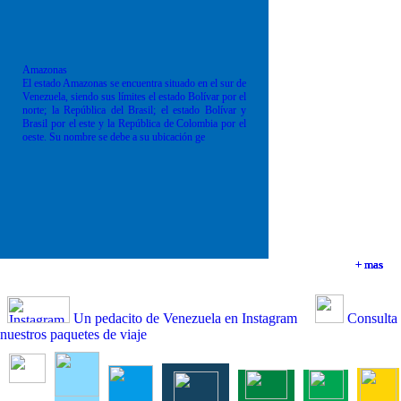
Amazonas
El estado Amazonas se encuentra situado en el sur de
Venezuela, siendo sus límites el estado Bolívar por el
norte; la República del Brasil; el estado Bolívar y
Brasil por el este y la República de Colombia por el
oeste. Su nombre se debe a su ubicación ge
+ mas
+ mas
+ mas
+ mas
Un pedacito de Venezuela en Instagram
Consulta
nuestros paquetes de viaje