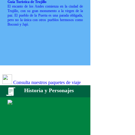
Guía Turística de Trujillo
El encanto de los Andes comienza en la ciudad de
Trujillo, con su gran monumento a la virgen de la
paz. El pueblo de la Puerta es una parada obligada,
pero no la única con otros pueblos hermosos como
Boconó y Jajó.
Consulta nuestros paquetes de viaje
Historia y Personajes