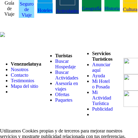
Guía
Seguro
de
Geografía
Historia
de
Cultura
Hoteles
Actividades
Viaje
Viaje
Servicios
Turistas
Turísticos
Buscar
Venezuelatuya
Anunciar
Hospedaje
Nosotros
aquí
Buscar
Contacto
Ayuda
Actividades
Testimonios
Mi Hotel
Asesoría en
Mapa del sitio
o Posada
viajes
Mi
Ofertas
Actividad
Paquetes
Turística
Publicidad
Utilizamos Cookies propias y de terceros para mejorar nuestros
servicios y mostrarte publicidad relacionada con tus preferencias.