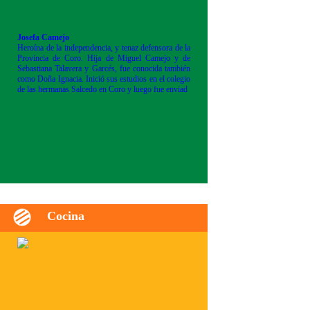
Josefa Camejo
Heroína de la independencia, y tenaz defensora de la
Provincia de Coro. Hija de Miguel Camejo y de
Sebastiana Talavera y Garcés, fue conocida también
como Doña Ignacia. Inició sus estudios en el colegio
de las hermanas Salcedo en Coro y luego fue enviad
Cocina