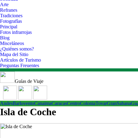
Arte
Refranes
Tradiciones
Fotografías
Principal
Fotos infrarrojas
Blog
Misceláneos
¿Quiénes somos?
Mapa del Sitio
Artículos de Turismo
Preguntas Freuentes
Guías de Viaje
Andes
Barlovento
Canaima
Caracas
Centro
ColoniaTovar
GranSabana
Gu
Isla de Coche