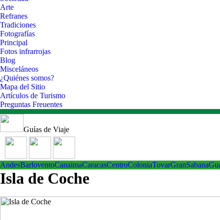
Arte
Refranes
Tradiciones
Fotografías
Principal
Fotos infrarrojas
Blog
Misceláneos
¿Quiénes somos?
Mapa del Sitio
Artículos de Turismo
Preguntas Freuentes
Guías de Viaje
Andes
Barlovento
Canaima
Caracas
Centro
ColoniaTovar
GranSabana
Gu
Isla de Coche