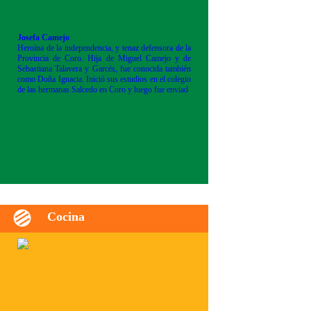
Josefa Camejo
Heroína de la independencia, y tenaz defensora de la
Provincia de Coro. Hija de Miguel Camejo y de
Sebastiana Talavera y Garcés, fue conocida también
como Doña Ignacia. Inició sus estudios en el colegio
de las hermanas Salcedo en Coro y luego fue enviad
Cocina