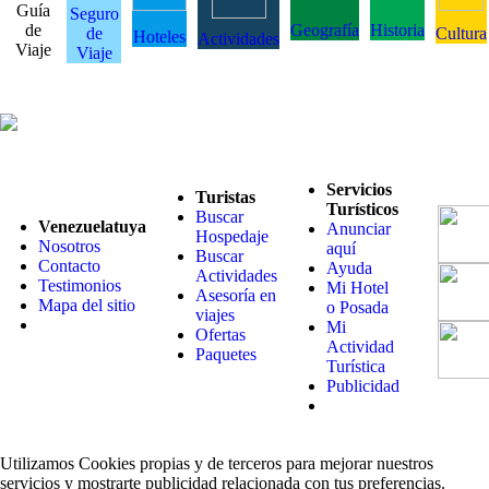
Guía
Seguro
de
Geografía
Historia
de
Cultura
Hoteles
Actividades
Viaje
Viaje
Servicios
Turistas
Turísticos
Buscar
Venezuelatuya
Anunciar
Hospedaje
Nosotros
aquí
Buscar
Contacto
Ayuda
Actividades
Testimonios
Mi Hotel
Asesoría en
Mapa del sitio
o Posada
viajes
Mi
Ofertas
Actividad
Paquetes
Turística
Publicidad
Utilizamos Cookies propias y de terceros para mejorar nuestros
servicios y mostrarte publicidad relacionada con tus preferencias.