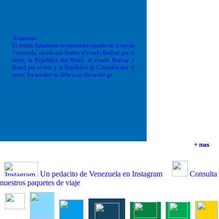
Amazonas
El estado Amazonas se encuentra situado en el sur de
Venezuela, siendo sus límites el estado Bolívar por el
norte; la República del Brasil; el estado Bolívar y
Brasil por el este y la República de Colombia por el
oeste. Su nombre se debe a su ubicación ge
+ mas
+ mas
+ mas
+ mas
Un pedacito de Venezuela en Instagram
Consulta
nuestros paquetes de viaje