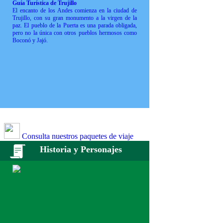
Guía Turística de Trujillo
El encanto de los Andes comienza en la ciudad de
Trujillo, con su gran monumento a la virgen de la
paz. El pueblo de la Puerta es una parada obligada,
pero no la única con otros pueblos hermosos como
Boconó y Jajó.
Consulta nuestros paquetes de viaje
Historia y Personajes