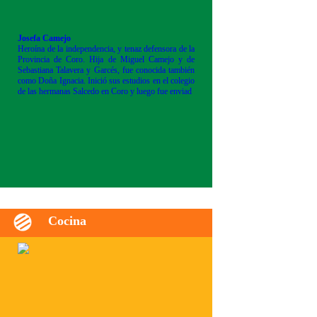
Josefa Camejo
Heroína de la independencia, y tenaz defensora de la
Provincia de Coro. Hija de Miguel Camejo y de
Sebastiana Talavera y Garcés, fue conocida también
como Doña Ignacia. Inició sus estudios en el colegio
de las hermanas Salcedo en Coro y luego fue enviad
Cocina