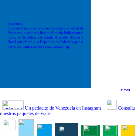
Amazonas
El estado Amazonas se encuentra situado en el sur de
Venezuela, siendo sus límites el estado Bolívar por el
norte; la República del Brasil; el estado Bolívar y
Brasil por el este y la República de Colombia por el
oeste. Su nombre se debe a su ubicación ge
+ mas
+ mas
+ mas
+ mas
Un pedacito de Venezuela en Instagram
Consulta
nuestros paquetes de viaje