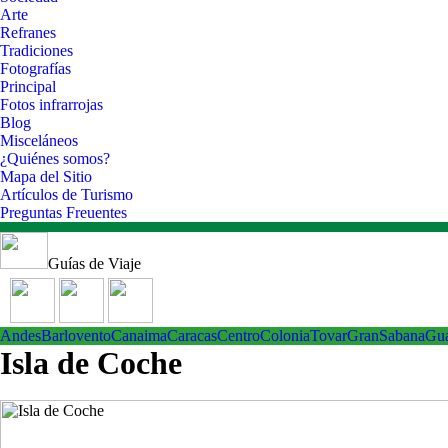
Arte
Refranes
Tradiciones
Fotografías
Principal
Fotos infrarrojas
Blog
Misceláneos
¿Quiénes somos?
Mapa del Sitio
Artículos de Turismo
Preguntas Freuentes
Guías de Viaje
Andes
Barlovento
Canaima
Caracas
Centro
ColoniaTovar
GranSabana
Gu
Isla de Coche