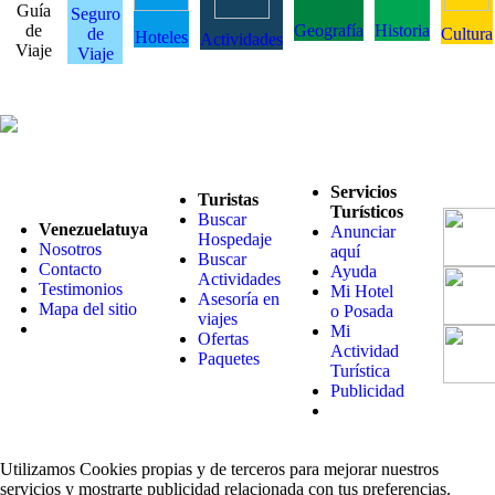
Guía
Seguro
de
Geografía
Historia
de
Cultura
Hoteles
Actividades
Viaje
Viaje
Servicios
Turistas
Turísticos
Buscar
Venezuelatuya
Anunciar
Hospedaje
Nosotros
aquí
Buscar
Contacto
Ayuda
Actividades
Testimonios
Mi Hotel
Asesoría en
Mapa del sitio
o Posada
viajes
Mi
Ofertas
Actividad
Paquetes
Turística
Publicidad
Utilizamos Cookies propias y de terceros para mejorar nuestros
servicios y mostrarte publicidad relacionada con tus preferencias.