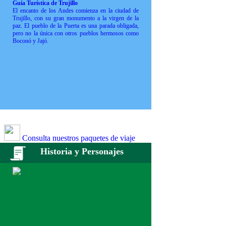
Guía Turística de Trujillo
El encanto de los Andes comienza en la ciudad de
Trujillo, con su gran monumento a la virgen de la
paz. El pueblo de la Puerta es una parada obligada,
pero no la única con otros pueblos hermosos como
Boconó y Jajó.
Consulta nuestros paquetes de viaje
Historia y Personajes