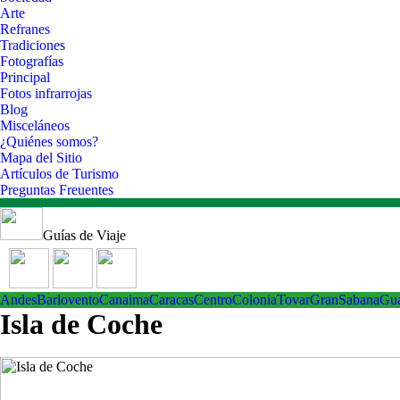
Arte
Refranes
Tradiciones
Fotografías
Principal
Fotos infrarrojas
Blog
Misceláneos
¿Quiénes somos?
Mapa del Sitio
Artículos de Turismo
Preguntas Freuentes
Guías de Viaje
Andes
Barlovento
Canaima
Caracas
Centro
ColoniaTovar
GranSabana
Gu
Isla de Coche