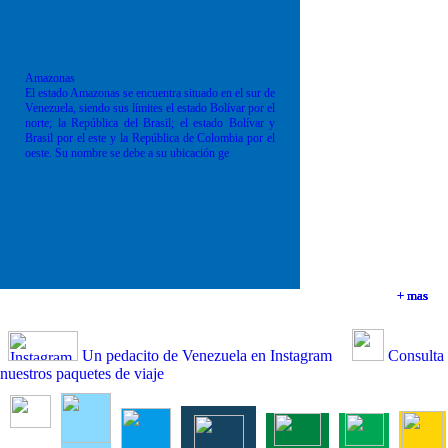
Amazonas
El estado Amazonas se encuentra situado en el sur de
Venezuela, siendo sus límites el estado Bolívar por el
norte; la República del Brasil; el estado Bolívar y
Brasil por el este y la República de Colombia por el
oeste. Su nombre se debe a su ubicación ge
+ mas
+ mas
+ mas
+ mas
Un pedacito de Venezuela en Instagram
Consulta
nuestros paquetes de viaje