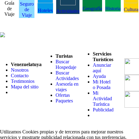
Guía
Seguro
de
Geografía
Historia
de
Cultura
Hoteles
Actividades
Viaje
Viaje
Servicios
Turistas
Turísticos
Buscar
Venezuelatuya
Anunciar
Hospedaje
Nosotros
aquí
Buscar
Contacto
Ayuda
Actividades
Testimonios
Mi Hotel
Asesoría en
Mapa del sitio
o Posada
viajes
Mi
Ofertas
Actividad
Paquetes
Turística
Publicidad
Utilizamos Cookies propias y de terceros para mejorar nuestros
servicios y mostrarte publicidad relacionada con tus preferencias.