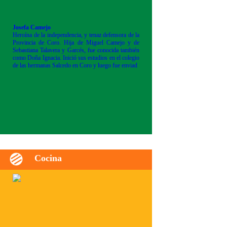
Josefa Camejo
Heroína de la independencia, y tenaz defensora de la
Provincia de Coro. Hija de Miguel Camejo y de
Sebastiana Talavera y Garcés, fue conocida también
como Doña Ignacia. Inició sus estudios en el colegio
de las hermanas Salcedo en Coro y luego fue enviad
Cocina