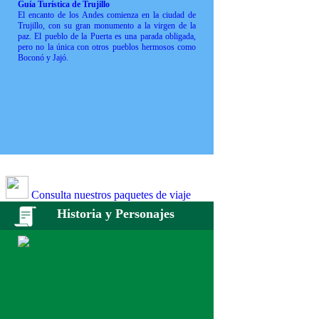
Guía Turística de Trujillo
El encanto de los Andes comienza en la ciudad de
Trujillo, con su gran monumento a la virgen de la
paz. El pueblo de la Puerta es una parada obligada,
pero no la única con otros pueblos hermosos como
Boconó y Jajó.
Consulta nuestros paquetes de viaje
Historia y Personajes