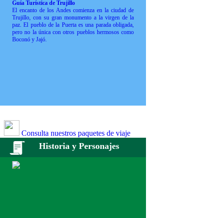
Guía Turística de Trujillo
El encanto de los Andes comienza en la ciudad de
Trujillo, con su gran monumento a la virgen de la
paz. El pueblo de la Puerta es una parada obligada,
pero no la única con otros pueblos hermosos como
Boconó y Jajó.
Consulta nuestros paquetes de viaje
Historia y Personajes