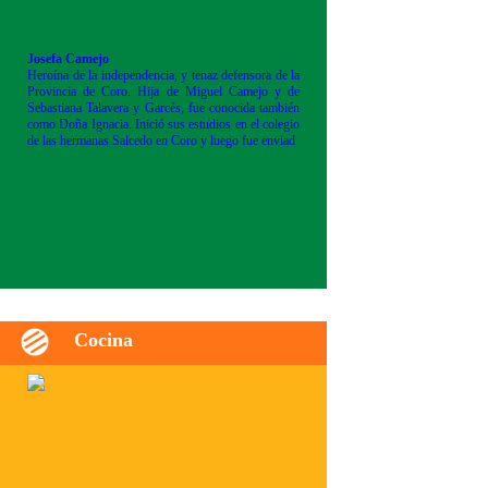
Josefa Camejo
Heroína de la independencia, y tenaz defensora de la
Provincia de Coro. Hija de Miguel Camejo y de
Sebastiana Talavera y Garcés, fue conocida también
como Doña Ignacia. Inició sus estudios en el colegio
de las hermanas Salcedo en Coro y luego fue enviad
Cocina