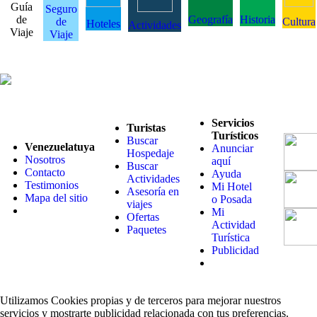
Guía
Seguro
de
Geografía
Historia
de
Cultura
Hoteles
Actividades
Viaje
Viaje
Servicios
Turistas
Turísticos
Buscar
Venezuelatuya
Anunciar
Hospedaje
Nosotros
aquí
Buscar
Contacto
Ayuda
Actividades
Testimonios
Mi Hotel
Asesoría en
Mapa del sitio
o Posada
viajes
Mi
Ofertas
Actividad
Paquetes
Turística
Publicidad
Utilizamos Cookies propias y de terceros para mejorar nuestros
servicios y mostrarte publicidad relacionada con tus preferencias.