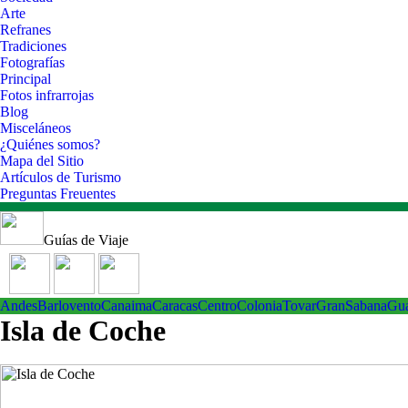
Arte
Refranes
Tradiciones
Fotografías
Principal
Fotos infrarrojas
Blog
Misceláneos
¿Quiénes somos?
Mapa del Sitio
Artículos de Turismo
Preguntas Freuentes
Guías de Viaje
Andes
Barlovento
Canaima
Caracas
Centro
ColoniaTovar
GranSabana
Gu
Isla de Coche