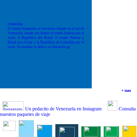
Amazonas
El estado Amazonas se encuentra situado en el sur de
Venezuela, siendo sus límites el estado Bolívar por el
norte; la República del Brasil; el estado Bolívar y
Brasil por el este y la República de Colombia por el
oeste. Su nombre se debe a su ubicación ge
+ mas
+ mas
+ mas
+ mas
Un pedacito de Venezuela en Instagram
Consulta
nuestros paquetes de viaje