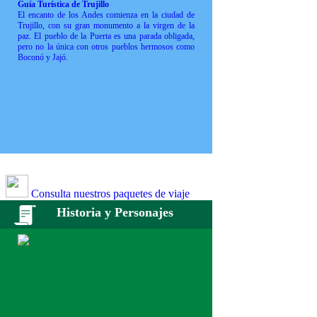
Guía Turística de Trujillo
El encanto de los Andes comienza en la ciudad de
Trujillo, con su gran monumento a la virgen de la
paz. El pueblo de la Puerta es una parada obligada,
pero no la única con otros pueblos hermosos como
Boconó y Jajó.
Consulta nuestros paquetes de viaje
Historia y Personajes