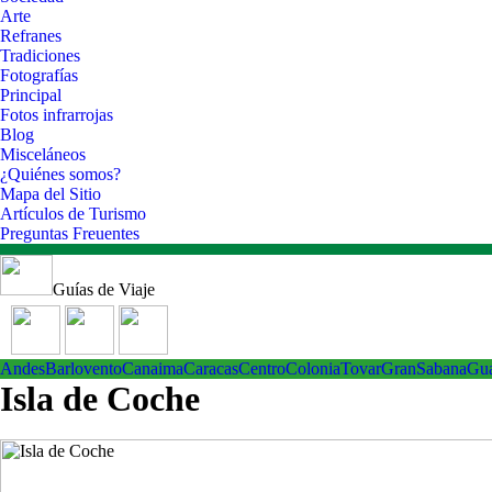
Arte
Refranes
Tradiciones
Fotografías
Principal
Fotos infrarrojas
Blog
Misceláneos
¿Quiénes somos?
Mapa del Sitio
Artículos de Turismo
Preguntas Freuentes
Guías de Viaje
Andes
Barlovento
Canaima
Caracas
Centro
ColoniaTovar
GranSabana
Gu
Isla de Coche