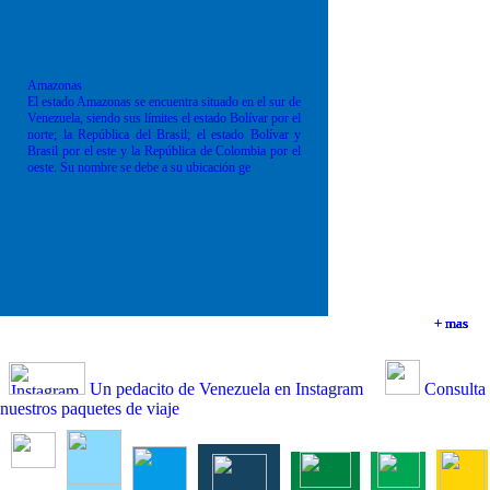
Amazonas
El estado Amazonas se encuentra situado en el sur de
Venezuela, siendo sus límites el estado Bolívar por el
norte; la República del Brasil; el estado Bolívar y
Brasil por el este y la República de Colombia por el
oeste. Su nombre se debe a su ubicación ge
+ mas
+ mas
+ mas
+ mas
Un pedacito de Venezuela en Instagram
Consulta
nuestros paquetes de viaje