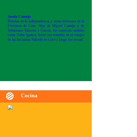
Josefa Camejo
Heroína de la independencia, y tenaz defensora de la
Provincia de Coro. Hija de Miguel Camejo y de
Sebastiana Talavera y Garcés, fue conocida también
como Doña Ignacia. Inició sus estudios en el colegio
de las hermanas Salcedo en Coro y luego fue enviad
Cocina