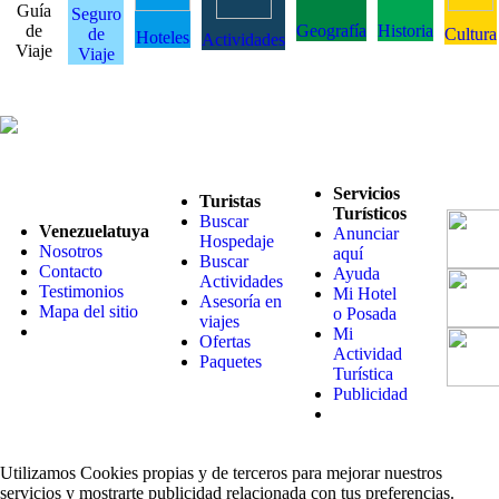
Guía
Seguro
de
Geografía
Historia
de
Cultura
Hoteles
Actividades
Viaje
Viaje
Servicios
Turistas
Turísticos
Buscar
Venezuelatuya
Anunciar
Hospedaje
Nosotros
aquí
Buscar
Contacto
Ayuda
Actividades
Testimonios
Mi Hotel
Asesoría en
Mapa del sitio
o Posada
viajes
Mi
Ofertas
Actividad
Paquetes
Turística
Publicidad
Utilizamos Cookies propias y de terceros para mejorar nuestros
servicios y mostrarte publicidad relacionada con tus preferencias.