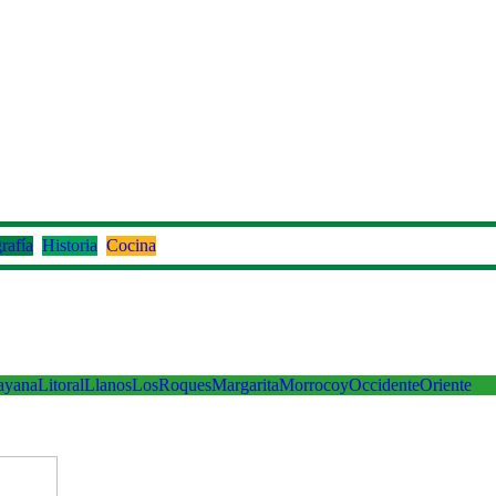
rafía
Historia
Cocina
ayana
Litoral
Llanos
LosRoques
Margarita
Morrocoy
Occidente
Oriente