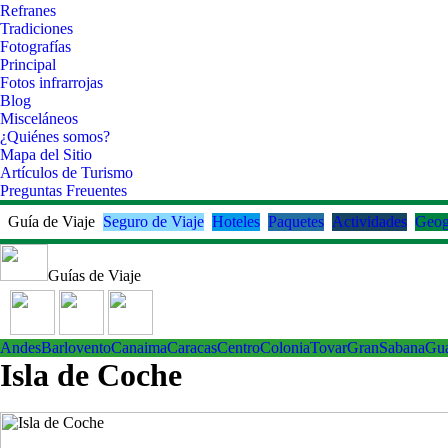
Refranes
Tradiciones
Fotografías
Principal
Fotos infrarrojas
Blog
Misceláneos
¿Quiénes somos?
Mapa del Sitio
Artículos de Turismo
Preguntas Freuentes
Guía de Viaje
Seguro de Viaje
Hoteles
Paquetes
Actividades
Geog
Guías de Viaje
Andes
Barlovento
Canaima
Caracas
Centro
ColoniaTovar
GranSabana
Gu
Isla de Coche