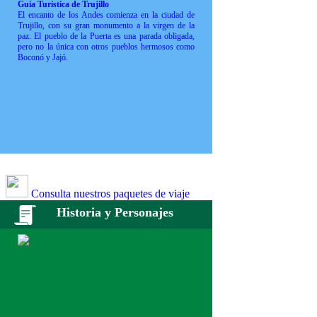
Guía Turística de Trujillo
El encanto de los Andes comienza en la ciudad de
Trujillo, con su gran monumento a la virgen de la
paz. El pueblo de la Puerta es una parada obligada,
pero no la única con otros pueblos hermosos como
Boconó y Jajó.
Consulta nuestros paquetes de viaje
Historia y Personajes