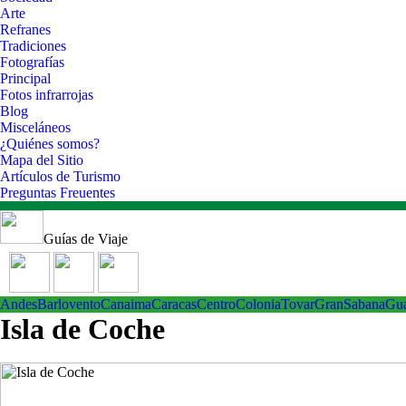
Arte
Refranes
Tradiciones
Fotografías
Principal
Fotos infrarrojas
Blog
Misceláneos
¿Quiénes somos?
Mapa del Sitio
Artículos de Turismo
Preguntas Freuentes
Guías de Viaje
Andes
Barlovento
Canaima
Caracas
Centro
ColoniaTovar
GranSabana
Gu
Isla de Coche