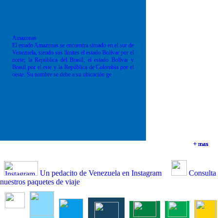
Amazonas
El estado Amazonas se encuentra situado en el sur de
Venezuela, siendo sus límites el estado Bolívar por el
norte; la República del Brasil; el estado Bolívar y
Brasil por el este y la República de Colombia por el
oeste. Su nombre se debe a su ubicación ge
+ mas
+ mas
+ mas
+ mas
Un pedacito de Venezuela en Instagram
Consulta
nuestros paquetes de viaje