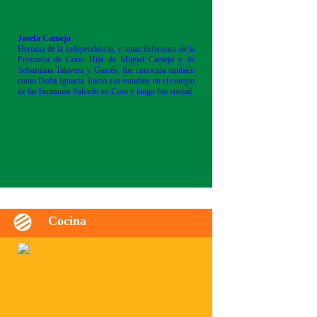
Josefa Camejo
Heroína de la independencia, y tenaz defensora de la
Provincia de Coro. Hija de Miguel Camejo y de
Sebastiana Talavera y Garcés, fue conocida también
como Doña Ignacia. Inició sus estudios en el colegio
de las hermanas Salcedo en Coro y luego fue enviad
Cocina