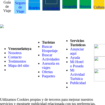
Guía
Seguro
de
Geografía
Historia
de
Cultura
Hoteles
Actividades
Viaje
Viaje
Servicios
Turistas
Turísticos
Buscar
Venezuelatuya
Anunciar
Hospedaje
Nosotros
aquí
Buscar
Contacto
Ayuda
Actividades
Testimonios
Mi Hotel
Asesoría en
Mapa del sitio
o Posada
viajes
Mi
Ofertas
Actividad
Paquetes
Turística
Publicidad
Utilizamos Cookies propias y de terceros para mejorar nuestros
servicios y mostrarte publicidad relacionada con tus preferencias.