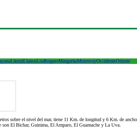
ayana
Litoral
Llanos
LosRoques
Margarita
Morrocoy
Occidente
Oriente
 metros sobre el nivel del mar, tiene 11 Km. de longitud y 6 Km. de an
che son El Bichar, Guinima, El Amparo, El Guamache y La Uva.