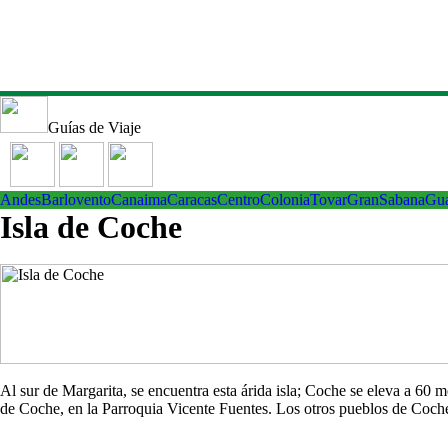
Guías de Viaje
Andes
Barlovento
Canaima
Caracas
Centro
ColoniaTovar
GranSabana
Gu
Isla de Coche
Al sur de Margarita, se encuentra esta árida isla; Coche se eleva a 60
de Coche, en la Parroquia Vicente Fuentes. Los otros pueblos de Co