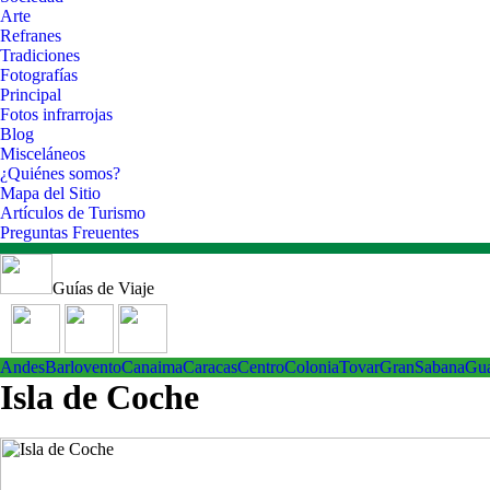
Arte
Refranes
Tradiciones
Fotografías
Principal
Fotos infrarrojas
Blog
Misceláneos
¿Quiénes somos?
Mapa del Sitio
Artículos de Turismo
Preguntas Freuentes
Guías de Viaje
Andes
Barlovento
Canaima
Caracas
Centro
ColoniaTovar
GranSabana
Gu
Isla de Coche