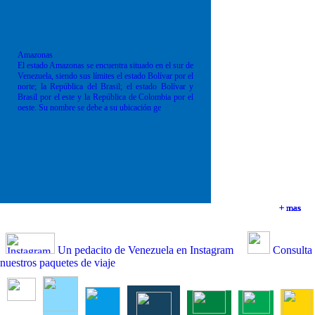
Amazonas
El estado Amazonas se encuentra situado en el sur de
Venezuela, siendo sus límites el estado Bolívar por el
norte; la República del Brasil; el estado Bolívar y
Brasil por el este y la República de Colombia por el
oeste. Su nombre se debe a su ubicación ge
+ mas
+ mas
+ mas
+ mas
Un pedacito de Venezuela en Instagram
Consulta
nuestros paquetes de viaje