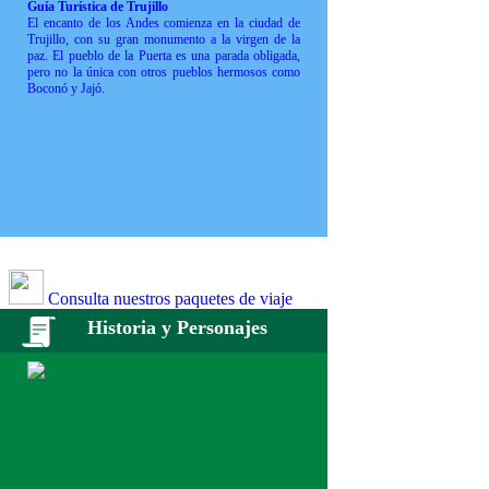
Guía Turística de Trujillo
El encanto de los Andes comienza en la ciudad de
Trujillo, con su gran monumento a la virgen de la
paz. El pueblo de la Puerta es una parada obligada,
pero no la única con otros pueblos hermosos como
Boconó y Jajó.
Consulta nuestros paquetes de viaje
Historia y Personajes