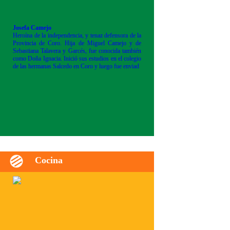
Josefa Camejo
Heroína de la independencia, y tenaz defensora de la
Provincia de Coro. Hija de Miguel Camejo y de
Sebastiana Talavera y Garcés, fue conocida también
como Doña Ignacia. Inició sus estudios en el colegio
de las hermanas Salcedo en Coro y luego fue enviad
Cocina