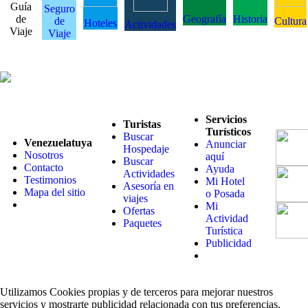
Guía
Seguro
de
Geografía
Historia
de
Cultura
Hoteles
Actividades
Viaje
Viaje
Servicios
Turistas
Turísticos
Buscar
Venezuelatuya
Anunciar
Hospedaje
Nosotros
aquí
Buscar
Contacto
Ayuda
Actividades
Testimonios
Mi Hotel
Asesoría en
Mapa del sitio
o Posada
viajes
Mi
Ofertas
Actividad
Paquetes
Turística
Publicidad
Utilizamos Cookies propias y de terceros para mejorar nuestros
servicios y mostrarte publicidad relacionada con tus preferencias.