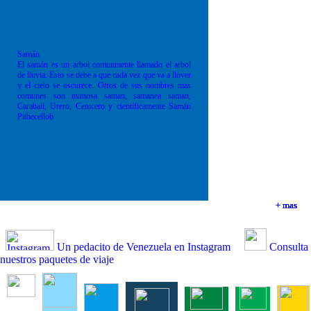
Samán
El samán es un arbol comunmente llamado el arbol
de lluvia. Esto se debe a que cada vez que va a llover
y el cielo se oscurece. Otros de sus nombres mas
comunes son mimosa saman, samanea saman,
Carabalí, Urero, Cenicero y cientificamente Samán
Pithecellob
+ mas
+ mas
+ mas
+ mas
Un pedacito de Venezuela en Instagram
Consulta
nuestros paquetes de viaje