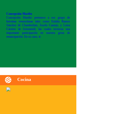
Concepción Mariño
Concepción Mariño pertenece a ese grupo de
heroínas venezolanas tales como Eulalia Ramos
Sánchez de Chamberlain, Josefa Camejo, y Luisa
Cáceres de Arismendi; las cuales tuvieron una
importante participación en nuestra gesta de
emancipación. En su caso, te
Cocina