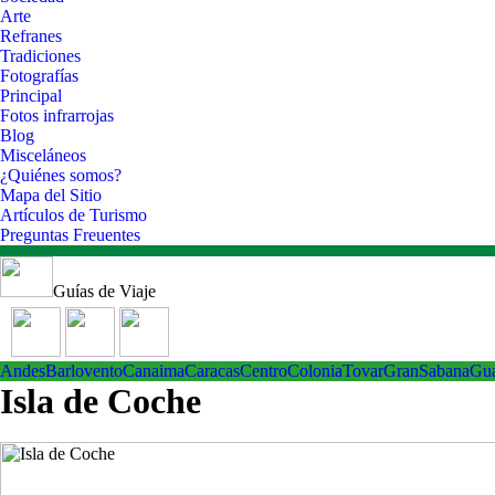
Arte
Refranes
Tradiciones
Fotografías
Principal
Fotos infrarrojas
Blog
Misceláneos
¿Quiénes somos?
Mapa del Sitio
Artículos de Turismo
Preguntas Freuentes
Guías de Viaje
Andes
Barlovento
Canaima
Caracas
Centro
ColoniaTovar
GranSabana
Gu
Isla de Coche