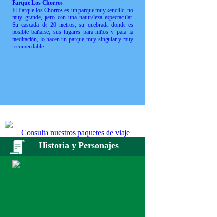
Parque Los Chorros
El Parque los Chorros es un parque muy sencillo, no
muy grande, pero con una naturaleza espectacular.
Su cascada de 20 metros, su quebrada donde es
posible bañarse, sus lugares para niños y para la
meditación, lo hacen un parque muy singular y muy
recomendable
Consulta nuestros paquetes de viaje
Historia y Personajes