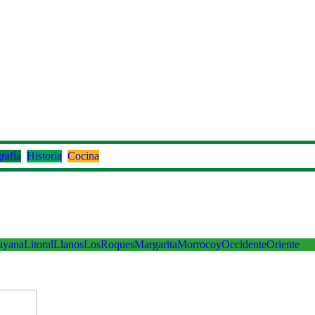
rafía
Historia
Cocina
ayana
Litoral
Llanos
LosRoques
Margarita
Morrocoy
Occidente
Oriente