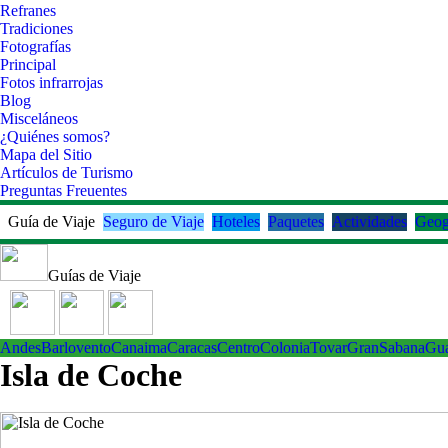
Refranes
Tradiciones
Fotografías
Principal
Fotos infrarrojas
Blog
Misceláneos
¿Quiénes somos?
Mapa del Sitio
Artículos de Turismo
Preguntas Freuentes
Guía de Viaje
Seguro de Viaje
Hoteles
Paquetes
Actividades
Geog
Guías de Viaje
Andes
Barlovento
Canaima
Caracas
Centro
ColoniaTovar
GranSabana
Gu
Isla de Coche