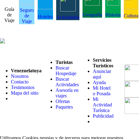
Guía
Seguro
de
Geografía
Historia
de
Cultura
Hoteles
Actividades
Viaje
Viaje
Servicios
Turistas
Turísticos
Buscar
Venezuelatuya
Anunciar
Hospedaje
Nosotros
aquí
Buscar
Contacto
Ayuda
Actividades
Testimonios
Mi Hotel
Asesoría en
Mapa del sitio
o Posada
viajes
Mi
Ofertas
Actividad
Paquetes
Turística
Publicidad
Utilizamos Cookies propias y de terceros para mejorar nuestros