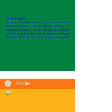
Josefa Camejo
Heroína de la independencia, y tenaz defensora de la
Provincia de Coro. Hija de Miguel Camejo y de
Sebastiana Talavera y Garcés, fue conocida también
como Doña Ignacia. Inició sus estudios en el colegio
de las hermanas Salcedo en Coro y luego fue enviad
Cocina