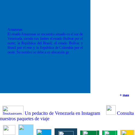
Amazonas
El estado Amazonas se encuentra situado en el sur de
Venezuela, siendo sus límites el estado Bolívar por el
norte; la República del Brasil; el estado Bolívar y
Brasil por el este y la República de Colombia por el
oeste. Su nombre se debe a su ubicación ge
+ mas
+ mas
+ mas
+ mas
Un pedacito de Venezuela en Instagram
Consulta
nuestros paquetes de viaje