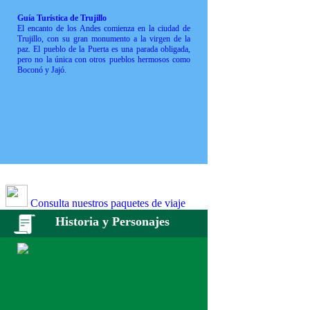
Guía Turística de Trujillo
El encanto de los Andes comienza en la ciudad de
Trujillo, con su gran monumento a la virgen de la
paz. El pueblo de la Puerta es una parada obligada,
pero no la única con otros pueblos hermosos como
Boconó y Jajó.
Consulta nuestros paquetes de viaje
Historia y Personajes