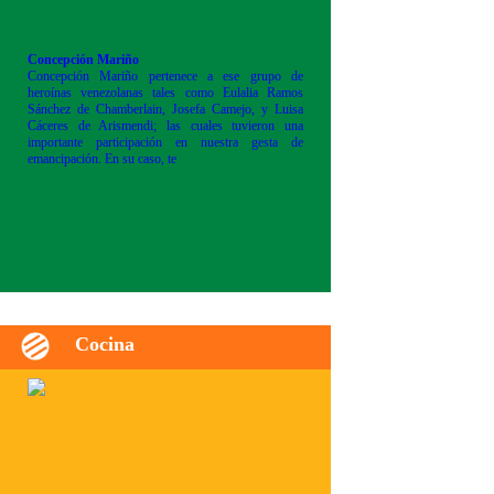
Concepción Mariño
Concepción Mariño pertenece a ese grupo de
heroínas venezolanas tales como Eulalia Ramos
Sánchez de Chamberlain, Josefa Camejo, y Luisa
Cáceres de Arismendi; las cuales tuvieron una
importante participación en nuestra gesta de
emancipación. En su caso, te
Cocina