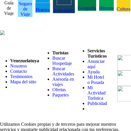
Guía
Seguro
de
Geografía
Historia
de
Cultura
Hoteles
Actividades
Viaje
Viaje
Servicios
Turistas
Turísticos
Buscar
Venezuelatuya
Anunciar
Hospedaje
Nosotros
aquí
Buscar
Contacto
Ayuda
Actividades
Testimonios
Mi Hotel
Asesoría en
Mapa del sitio
o Posada
viajes
Mi
Ofertas
Actividad
Paquetes
Turística
Publicidad
Utilizamos Cookies propias y de terceros para mejorar nuestros
servicios y mostrarte publicidad relacionada con tus preferencias.