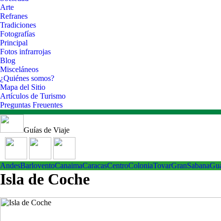
Arte
Refranes
Tradiciones
Fotografías
Principal
Fotos infrarrojas
Blog
Misceláneos
¿Quiénes somos?
Mapa del Sitio
Artículos de Turismo
Preguntas Freuentes
Guías de Viaje
Andes
Barlovento
Canaima
Caracas
Centro
ColoniaTovar
GranSabana
Gu
Isla de Coche