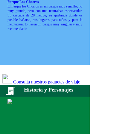
Parque Los Chorros
El Parque los Chorros es un parque muy sencillo, no
muy grande, pero con una naturaleza espectacular.
Su cascada de 20 metros, su quebrada donde es
posible bañarse, sus lugares para niños y para la
meditación, lo hacen un parque muy singular y muy
recomendable
Consulta nuestros paquetes de viaje
Historia y Personajes