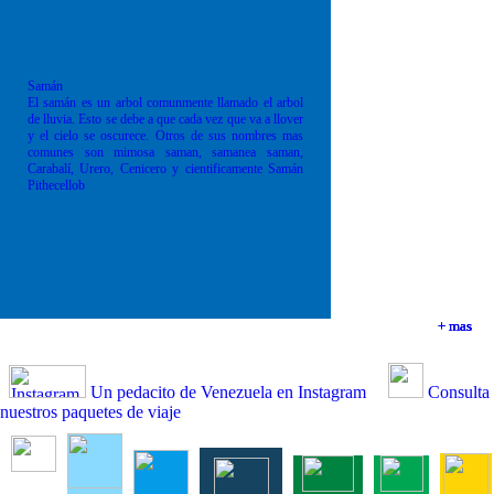
Samán
El samán es un arbol comunmente llamado el arbol
de lluvia. Esto se debe a que cada vez que va a llover
y el cielo se oscurece. Otros de sus nombres mas
comunes son mimosa saman, samanea saman,
Carabalí, Urero, Cenicero y cientificamente Samán
Pithecellob
+ mas
+ mas
+ mas
+ mas
Un pedacito de Venezuela en Instagram
Consulta
nuestros paquetes de viaje