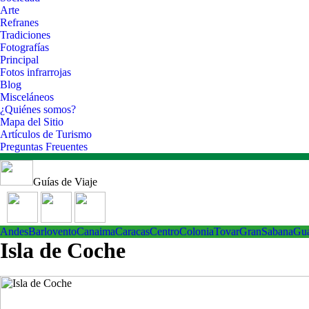
Arte
Refranes
Tradiciones
Fotografías
Principal
Fotos infrarrojas
Blog
Misceláneos
¿Quiénes somos?
Mapa del Sitio
Artículos de Turismo
Preguntas Freuentes
Guías de Viaje
Andes
Barlovento
Canaima
Caracas
Centro
ColoniaTovar
GranSabana
Gu
Isla de Coche