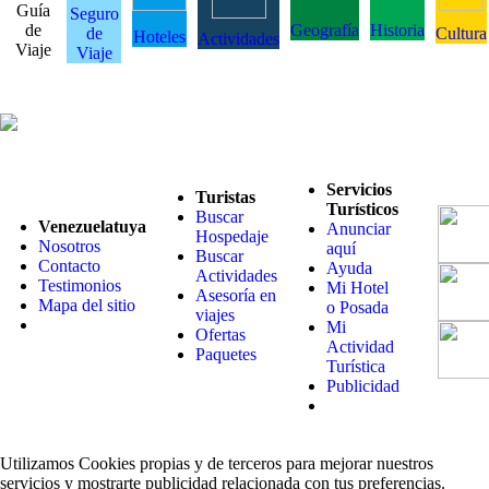
Guía
Seguro
de
Geografía
Historia
de
Cultura
Hoteles
Actividades
Viaje
Viaje
Servicios
Turistas
Turísticos
Buscar
Venezuelatuya
Anunciar
Hospedaje
Nosotros
aquí
Buscar
Contacto
Ayuda
Actividades
Testimonios
Mi Hotel
Asesoría en
Mapa del sitio
o Posada
viajes
Mi
Ofertas
Actividad
Paquetes
Turística
Publicidad
Utilizamos Cookies propias y de terceros para mejorar nuestros
servicios y mostrarte publicidad relacionada con tus preferencias.