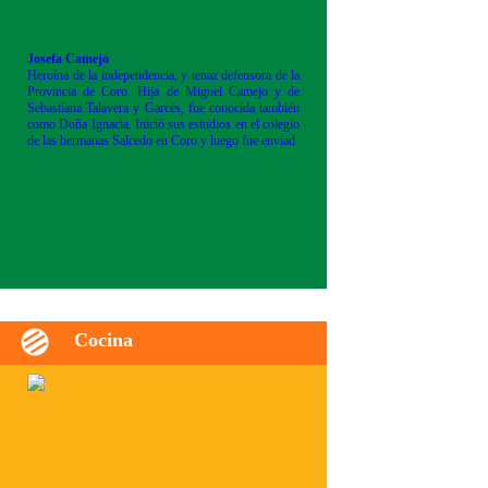
Josefa Camejo
Heroína de la independencia, y tenaz defensora de la
Provincia de Coro. Hija de Miguel Camejo y de
Sebastiana Talavera y Garcés, fue conocida también
como Doña Ignacia. Inició sus estudios en el colegio
de las hermanas Salcedo en Coro y luego fue enviad
Cocina