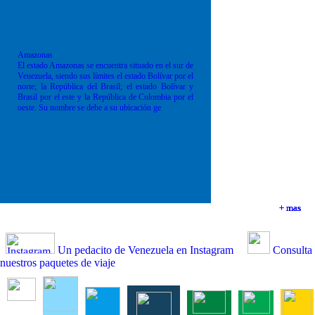
Amazonas
El estado Amazonas se encuentra situado en el sur de
Venezuela, siendo sus límites el estado Bolívar por el
norte; la República del Brasil; el estado Bolívar y
Brasil por el este y la República de Colombia por el
oeste. Su nombre se debe a su ubicación ge
+ mas
+ mas
+ mas
+ mas
Un pedacito de Venezuela en Instagram
Consulta
nuestros paquetes de viaje