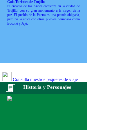
Guía Turística de Trujillo
El encanto de los Andes comienza en la ciudad de
Trujillo, con su gran monumento a la virgen de la
paz. El pueblo de la Puerta es una parada obligada,
pero no la única con otros pueblos hermosos como
Boconó y Jajó.
Consulta nuestros paquetes de viaje
Historia y Personajes