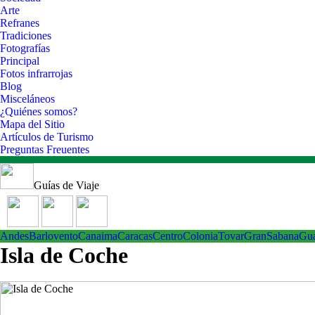
Arte
Refranes
Tradiciones
Fotografías
Principal
Fotos infrarrojas
Blog
Misceláneos
¿Quiénes somos?
Mapa del Sitio
Artículos de Turismo
Preguntas Freuentes
Guías de Viaje
Andes
Barlovento
Canaima
Caracas
Centro
ColoniaTovar
GranSabana
Gu
Isla de Coche