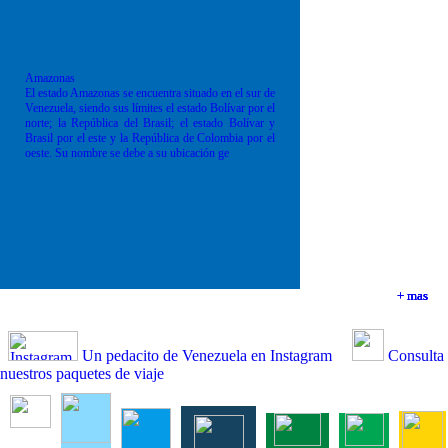
Amazonas
El estado Amazonas se encuentra situado en el sur de
Venezuela, siendo sus límites el estado Bolívar por el
norte; la República del Brasil; el estado Bolívar y
Brasil por el este y la República de Colombia por el
oeste. Su nombre se debe a su ubicación ge
+ mas
+ mas
+ mas
+ mas
Un pedacito de Venezuela en Instagram
Consulta
nuestros paquetes de viaje