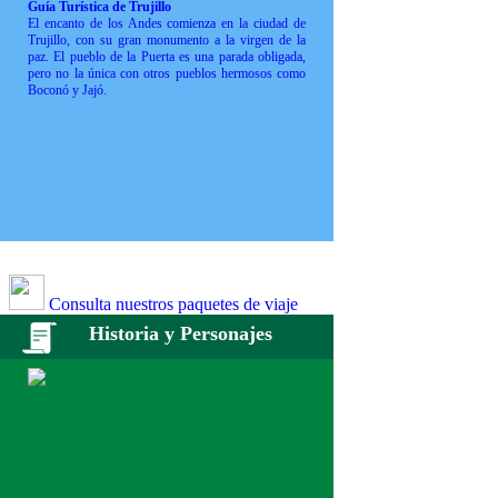
Guía Turística de Trujillo
El encanto de los Andes comienza en la ciudad de
Trujillo, con su gran monumento a la virgen de la
paz. El pueblo de la Puerta es una parada obligada,
pero no la única con otros pueblos hermosos como
Boconó y Jajó.
Consulta nuestros paquetes de viaje
Historia y Personajes