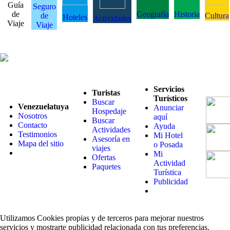
Guía
Seguro
de
Geografía
Historia
de
Cultura
Hoteles
Actividades
Viaje
Viaje
Servicios
Turistas
Turísticos
Buscar
Venezuelatuya
Anunciar
Hospedaje
Nosotros
aquí
Buscar
Contacto
Ayuda
Actividades
Testimonios
Mi Hotel
Asesoría en
Mapa del sitio
o Posada
viajes
Mi
Ofertas
Actividad
Paquetes
Turística
Publicidad
Utilizamos Cookies propias y de terceros para mejorar nuestros
servicios y mostrarte publicidad relacionada con tus preferencias.