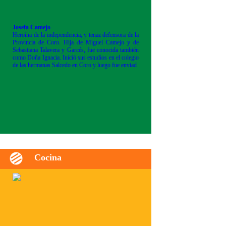
Josefa Camejo
Heroína de la independencia, y tenaz defensora de la
Provincia de Coro. Hija de Miguel Camejo y de
Sebastiana Talavera y Garcés, fue conocida también
como Doña Ignacia. Inició sus estudios en el colegio
de las hermanas Salcedo en Coro y luego fue enviad
Cocina