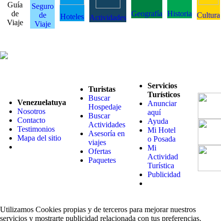
Guía
Seguro
de
Geografía
Historia
de
Cultura
Hoteles
Actividades
Viaje
Viaje
Servicios
Turistas
Turísticos
Buscar
Venezuelatuya
Anunciar
Hospedaje
Nosotros
aquí
Buscar
Contacto
Ayuda
Actividades
Testimonios
Mi Hotel
Asesoría en
Mapa del sitio
o Posada
viajes
Mi
Ofertas
Actividad
Paquetes
Turística
Publicidad
Utilizamos Cookies propias y de terceros para mejorar nuestros
servicios y mostrarte publicidad relacionada con tus preferencias.