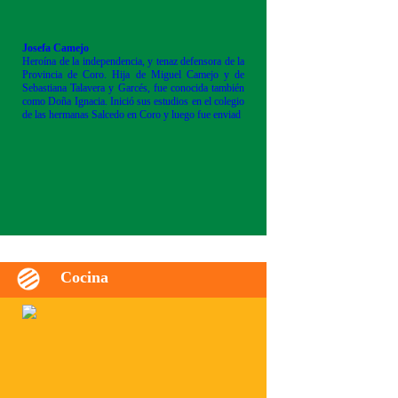
Josefa Camejo
Heroína de la independencia, y tenaz defensora de la
Provincia de Coro. Hija de Miguel Camejo y de
Sebastiana Talavera y Garcés, fue conocida también
como Doña Ignacia. Inició sus estudios en el colegio
de las hermanas Salcedo en Coro y luego fue enviad
Cocina