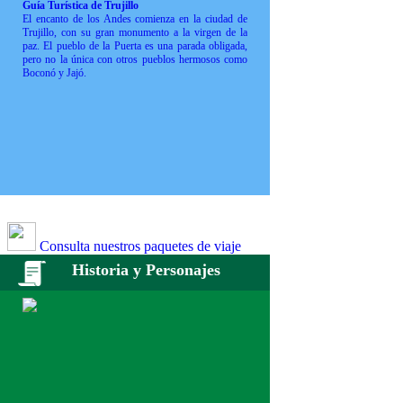
Guía Turística de Trujillo
El encanto de los Andes comienza en la ciudad de
Trujillo, con su gran monumento a la virgen de la
paz. El pueblo de la Puerta es una parada obligada,
pero no la única con otros pueblos hermosos como
Boconó y Jajó.
Consulta nuestros paquetes de viaje
Historia y Personajes