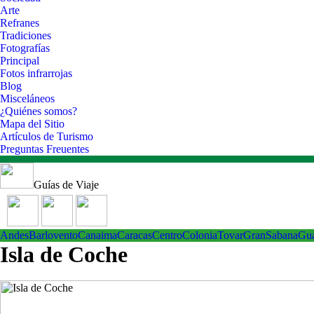
Arte
Refranes
Tradiciones
Fotografías
Principal
Fotos infrarrojas
Blog
Misceláneos
¿Quiénes somos?
Mapa del Sitio
Artículos de Turismo
Preguntas Freuentes
Guías de Viaje
Andes
Barlovento
Canaima
Caracas
Centro
ColoniaTovar
GranSabana
Gu
Isla de Coche