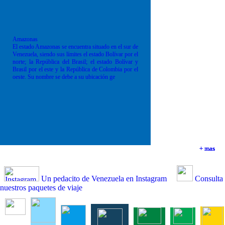
Amazonas
El estado Amazonas se encuentra situado en el sur de
Venezuela, siendo sus límites el estado Bolívar por el
norte; la República del Brasil; el estado Bolívar y
Brasil por el este y la República de Colombia por el
oeste. Su nombre se debe a su ubicación ge
+ mas
+ mas
+ mas
+ mas
Un pedacito de Venezuela en Instagram
Consulta
nuestros paquetes de viaje