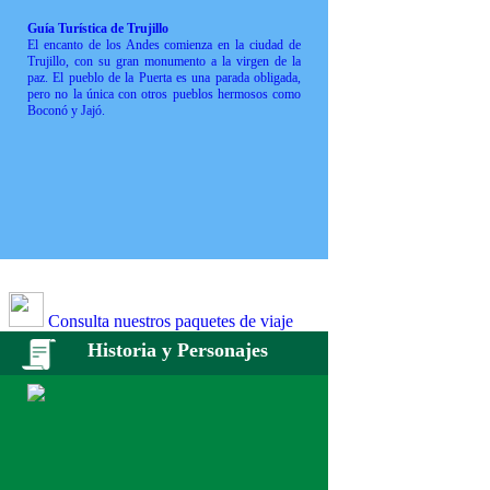
Guía Turística de Trujillo
El encanto de los Andes comienza en la ciudad de
Trujillo, con su gran monumento a la virgen de la
paz. El pueblo de la Puerta es una parada obligada,
pero no la única con otros pueblos hermosos como
Boconó y Jajó.
Consulta nuestros paquetes de viaje
Historia y Personajes