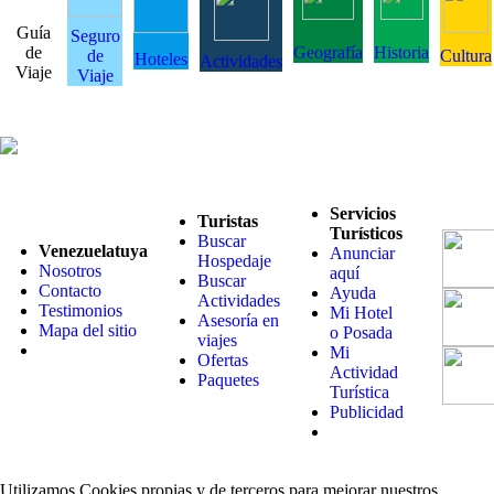
Guía
Seguro
de
Geografía
Historia
de
Cultura
Hoteles
Actividades
Viaje
Viaje
Servicios
Turistas
Turísticos
Buscar
Venezuelatuya
Anunciar
Hospedaje
Nosotros
aquí
Buscar
Contacto
Ayuda
Actividades
Testimonios
Mi Hotel
Asesoría en
Mapa del sitio
o Posada
viajes
Mi
Ofertas
Actividad
Paquetes
Turística
Publicidad
Utilizamos Cookies propias y de terceros para mejorar nuestros