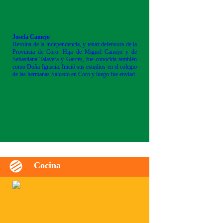
Josefa Camejo
Heroína de la independencia, y tenaz defensora de la
Provincia de Coro. Hija de Miguel Camejo y de
Sebastiana Talavera y Garcés, fue conocida también
como Doña Ignacia. Inició sus estudios en el colegio
de las hermanas Salcedo en Coro y luego fue enviad
Cocina