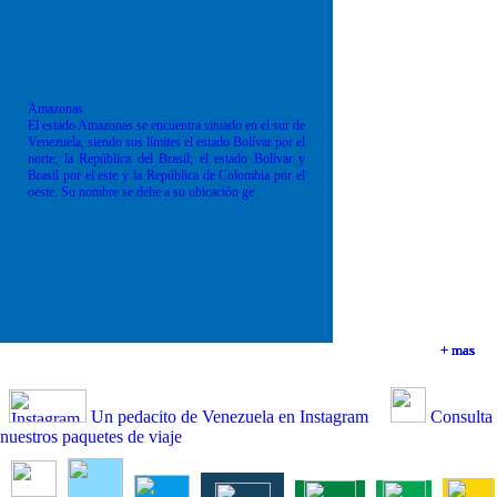
Amazonas
El estado Amazonas se encuentra situado en el sur de
Venezuela, siendo sus límites el estado Bolívar por el
norte; la República del Brasil; el estado Bolívar y
Brasil por el este y la República de Colombia por el
oeste. Su nombre se debe a su ubicación ge
+ mas
+ mas
+ mas
+ mas
Un pedacito de Venezuela en Instagram
Consulta
nuestros paquetes de viaje