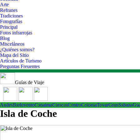
Arte
Refranes
Tradiciones
Fotografías
Principal
Fotos infrarrojas
Blog
Misceláneos
¿Quiénes somos?
Mapa del Sitio
Artículos de Turismo
Preguntas Freuentes
Guías de Viaje
Andes
Barlovento
Canaima
Caracas
Centro
ColoniaTovar
GranSabana
Gu
Isla de Coche