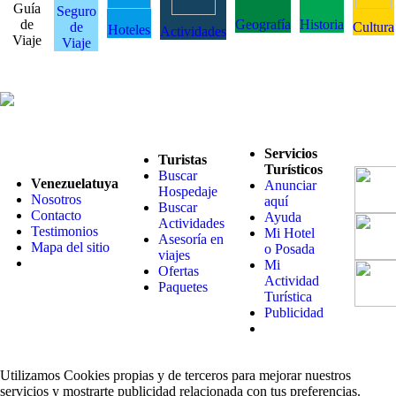
Guía
Seguro
de
Geografía
Historia
de
Cultura
Hoteles
Actividades
Viaje
Viaje
Servicios
Turistas
Turísticos
Buscar
Venezuelatuya
Anunciar
Hospedaje
Nosotros
aquí
Buscar
Contacto
Ayuda
Actividades
Testimonios
Mi Hotel
Asesoría en
Mapa del sitio
o Posada
viajes
Mi
Ofertas
Actividad
Paquetes
Turística
Publicidad
Utilizamos Cookies propias y de terceros para mejorar nuestros
servicios y mostrarte publicidad relacionada con tus preferencias.