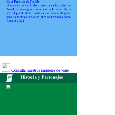
Guía Turística de Trujillo
El encanto de los Andes comienza en la ciudad de
Trujillo, con su gran monumento a la virgen de la
paz. El pueblo de la Puerta es una parada obligada,
pero no la única con otros pueblos hermosos como
Boconó y Jajó.
Consulta nuestros paquetes de viaje
Historia y Personajes