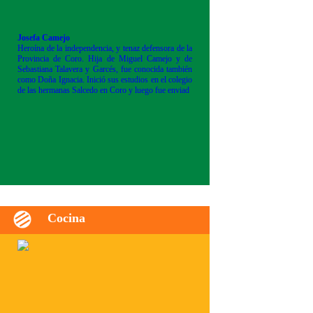
Josefa Camejo
Heroína de la independencia, y tenaz defensora de la
Provincia de Coro. Hija de Miguel Camejo y de
Sebastiana Talavera y Garcés, fue conocida también
como Doña Ignacia. Inició sus estudios en el colegio
de las hermanas Salcedo en Coro y luego fue enviad
Cocina