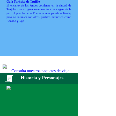
Guía Turística de Trujillo
El encanto de los Andes comienza en la ciudad de
Trujillo, con su gran monumento a la virgen de la
paz. El pueblo de la Puerta es una parada obligada,
pero no la única con otros pueblos hermosos como
Boconó y Jajó.
Consulta nuestros paquetes de viaje
Historia y Personajes