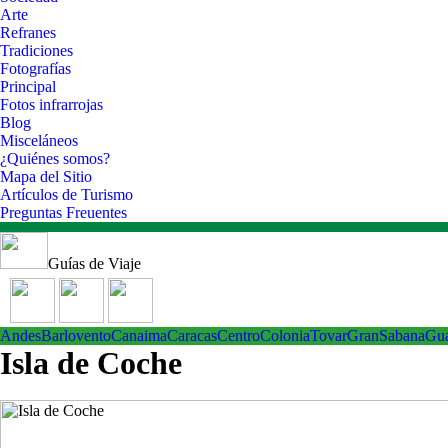
Arte
Refranes
Tradiciones
Fotografías
Principal
Fotos infrarrojas
Blog
Misceláneos
¿Quiénes somos?
Mapa del Sitio
Artículos de Turismo
Preguntas Freuentes
Guías de Viaje
Andes
Barlovento
Canaima
Caracas
Centro
ColoniaTovar
GranSabana
Gu
Isla de Coche