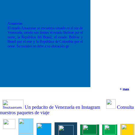
Amazonas
El estado Amazonas se encuentra situado en el sur de
Venezuela, siendo sus límites el estado Bolívar por el
norte; la República del Brasil; el estado Bolívar y
Brasil por el este y la República de Colombia por el
oeste. Su nombre se debe a su ubicación ge
+ mas
+ mas
+ mas
+ mas
Un pedacito de Venezuela en Instagram
Consulta
nuestros paquetes de viaje