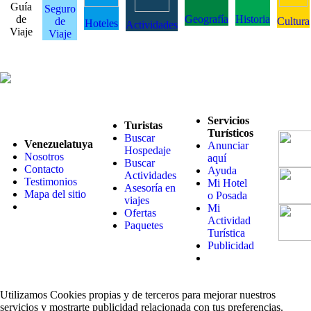
Guía
Seguro
de
Geografía
Historia
de
Cultura
Hoteles
Actividades
Viaje
Viaje
Servicios
Turistas
Turísticos
Buscar
Venezuelatuya
Anunciar
Hospedaje
Nosotros
aquí
Buscar
Contacto
Ayuda
Actividades
Testimonios
Mi Hotel
Asesoría en
Mapa del sitio
o Posada
viajes
Mi
Ofertas
Actividad
Paquetes
Turística
Publicidad
Utilizamos Cookies propias y de terceros para mejorar nuestros
servicios y mostrarte publicidad relacionada con tus preferencias.