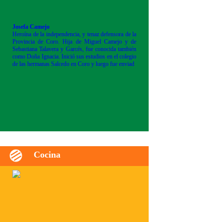
Josefa Camejo
Heroína de la independencia, y tenaz defensora de la
Provincia de Coro. Hija de Miguel Camejo y de
Sebastiana Talavera y Garcés, fue conocida también
como Doña Ignacia. Inició sus estudios en el colegio
de las hermanas Salcedo en Coro y luego fue enviad
Cocina