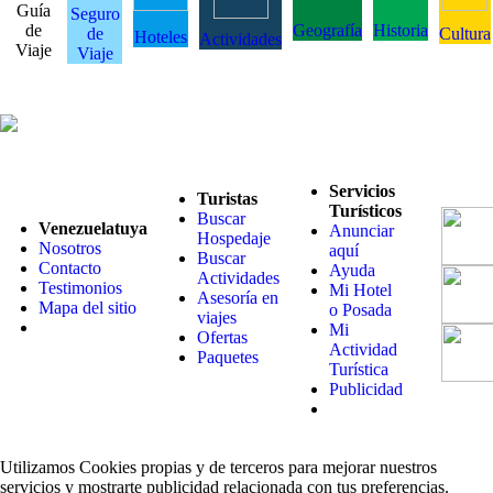
Guía
Seguro
de
Geografía
Historia
de
Cultura
Hoteles
Actividades
Viaje
Viaje
Servicios
Turistas
Turísticos
Buscar
Venezuelatuya
Anunciar
Hospedaje
Nosotros
aquí
Buscar
Contacto
Ayuda
Actividades
Testimonios
Mi Hotel
Asesoría en
Mapa del sitio
o Posada
viajes
Mi
Ofertas
Actividad
Paquetes
Turística
Publicidad
Utilizamos Cookies propias y de terceros para mejorar nuestros
servicios y mostrarte publicidad relacionada con tus preferencias.