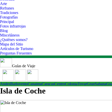
Arte
Refranes
Tradiciones
Fotografías
Principal
Fotos infrarrojas
Blog
Misceláneos
¿Quiénes somos?
Mapa del Sitio
Artículos de Turismo
Preguntas Freuentes
Guías de Viaje
Andes
Barlovento
Canaima
Caracas
Centro
ColoniaTovar
GranSabana
Gu
Isla de Coche