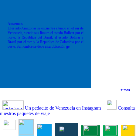
Amazonas
El estado Amazonas se encuentra situado en el sur de
Venezuela, siendo sus límites el estado Bolívar por el
norte; la República del Brasil; el estado Bolívar y
Brasil por el este y la República de Colombia por el
oeste. Su nombre se debe a su ubicación ge
+ mas
+ mas
+ mas
+ mas
Un pedacito de Venezuela en Instagram
Consulta
nuestros paquetes de viaje