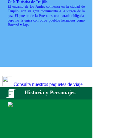
Guía Turística de Trujillo
El encanto de los Andes comienza en la ciudad de
Trujillo, con su gran monumento a la virgen de la
paz. El pueblo de la Puerta es una parada obligada,
pero no la única con otros pueblos hermosos como
Boconó y Jajó.
Consulta nuestros paquetes de viaje
Historia y Personajes