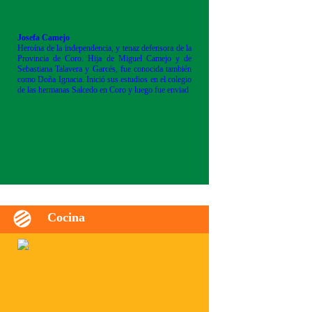
Josefa Camejo
Heroína de la independencia, y tenaz defensora de la
Provincia de Coro. Hija de Miguel Camejo y de
Sebastiana Talavera y Garcés, fue conocida también
como Doña Ignacia. Inició sus estudios en el colegio
de las hermanas Salcedo en Coro y luego fue enviad
Cocina