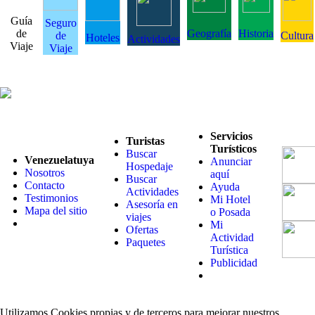
Guía
Seguro
de
Geografía
Historia
de
Cultura
Hoteles
Actividades
Viaje
Viaje
Servicios
Turistas
Turísticos
Buscar
Venezuelatuya
Anunciar
Hospedaje
Nosotros
aquí
Buscar
Contacto
Ayuda
Actividades
Testimonios
Mi Hotel
Asesoría en
Mapa del sitio
o Posada
viajes
Mi
Ofertas
Actividad
Paquetes
Turística
Publicidad
Utilizamos Cookies propias y de terceros para mejorar nuestros