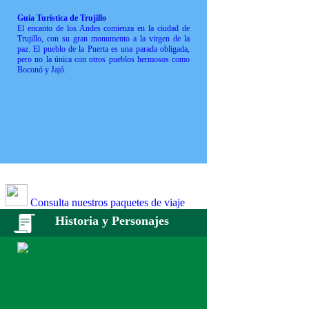
Guía Turística de Trujillo
El encanto de los Andes comienza en la ciudad de
Trujillo, con su gran monumento a la virgen de la
paz. El pueblo de la Puerta es una parada obligada,
pero no la única con otros pueblos hermosos como
Boconó y Jajó.
Consulta nuestros paquetes de viaje
Historia y Personajes