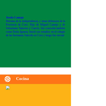
Josefa Camejo
Heroína de la independencia, y tenaz defensora de la
Provincia de Coro. Hija de Miguel Camejo y de
Sebastiana Talavera y Garcés, fue conocida también
como Doña Ignacia. Inició sus estudios en el colegio
de las hermanas Salcedo en Coro y luego fue enviad
Cocina