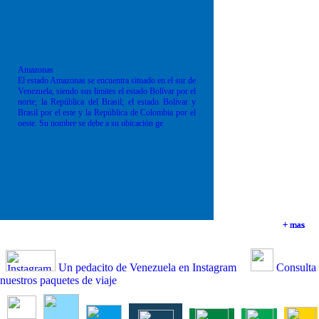
Amazonas
El estado Amazonas se encuentra situado en el sur de
Venezuela, siendo sus límites el estado Bolívar por el
norte; la República del Brasil; el estado Bolívar y
Brasil por el este y la República de Colombia por el
oeste. Su nombre se debe a su ubicación ge
+ mas
+ mas
+ mas
+ mas
Un pedacito de Venezuela en Instagram
Consulta
nuestros paquetes de viaje