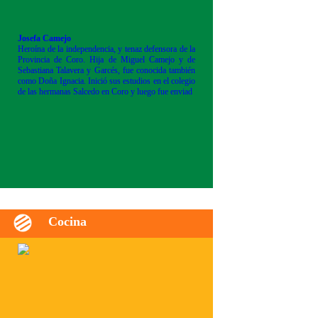
Josefa Camejo
Heroína de la independencia, y tenaz defensora de la
Provincia de Coro. Hija de Miguel Camejo y de
Sebastiana Talavera y Garcés, fue conocida también
como Doña Ignacia. Inició sus estudios en el colegio
de las hermanas Salcedo en Coro y luego fue enviad
Cocina