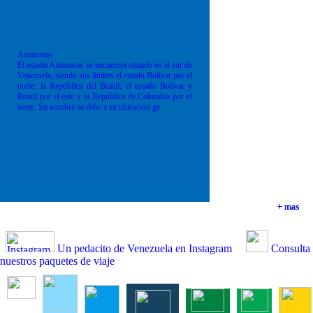
Amazonas
El estado Amazonas se encuentra situado en el sur de
Venezuela, siendo sus límites el estado Bolívar por el
norte; la República del Brasil; el estado Bolívar y
Brasil por el este y la República de Colombia por el
oeste. Su nombre se debe a su ubicación ge
+ mas
+ mas
+ mas
+ mas
Un pedacito de Venezuela en Instagram
Consulta
nuestros paquetes de viaje