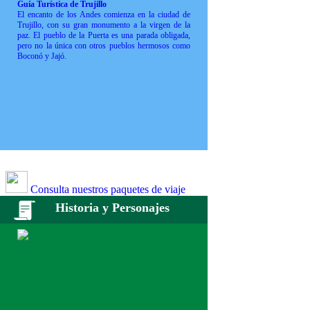
Guía Turística de Trujillo
El encanto de los Andes comienza en la ciudad de
Trujillo, con su gran monumento a la virgen de la
paz. El pueblo de la Puerta es una parada obligada,
pero no la única con otros pueblos hermosos como
Boconó y Jajó.
Consulta nuestros paquetes de viaje
Historia y Personajes