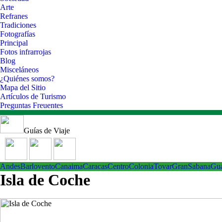
Arte
Refranes
Tradiciones
Fotografías
Principal
Fotos infrarrojas
Blog
Misceláneos
¿Quiénes somos?
Mapa del Sitio
Artículos de Turismo
Preguntas Freuentes
Guías de Viaje
Andes
Barlovento
Canaima
Caracas
Centro
ColoniaTovar
GranSabana
Gu
Isla de Coche