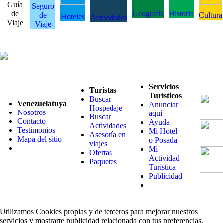
Guía
Seguro
de
Geografía
Historia
de
Cultura
Hoteles
Actividades
Viaje
Viaje
Servicios
Turistas
Turísticos
Buscar
Venezuelatuya
Anunciar
Hospedaje
Nosotros
aquí
Buscar
Contacto
Ayuda
Actividades
Testimonios
Mi Hotel
Asesoría en
Mapa del sitio
o Posada
viajes
Mi
Ofertas
Actividad
Paquetes
Turística
Publicidad
Utilizamos Cookies propias y de terceros para mejorar nuestros
servicios y mostrarte publicidad relacionada con tus preferencias.