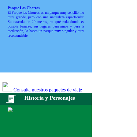
Parque Los Chorros
El Parque los Chorros es un parque muy sencillo, no
muy grande, pero con una naturaleza espectacular.
Su cascada de 20 metros, su quebrada donde es
posible bañarse, sus lugares para niños y para la
meditación, lo hacen un parque muy singular y muy
recomendable
Consulta nuestros paquetes de viaje
Historia y Personajes