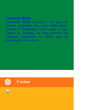
Concepción Mariño
Concepción Mariño pertenece a ese grupo de
heroínas venezolanas tales como Eulalia Ramos
Sánchez de Chamberlain, Josefa Camejo, y Luisa
Cáceres de Arismendi; las cuales tuvieron una
importante participación en nuestra gesta de
emancipación. En su caso, te
Cocina