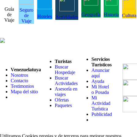
Guía
Seguro
de
Geografía
Historia
de
Cultura
Hoteles
Actividades
Viaje
Viaje
Servicios
Turistas
Turísticos
Buscar
Venezuelatuya
Anunciar
Hospedaje
Nosotros
aquí
Buscar
Contacto
Ayuda
Actividades
Testimonios
Mi Hotel
Asesoría en
Mapa del sitio
o Posada
viajes
Mi
Ofertas
Actividad
Paquetes
Turística
Publicidad
Utilizamos Cookies propias y de terceros para mejorar nuestros