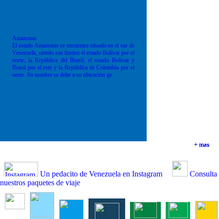
Amazonas
El estado Amazonas se encuentra situado en el sur de
Venezuela, siendo sus límites el estado Bolívar por el
norte; la República del Brasil; el estado Bolívar y
Brasil por el este y la República de Colombia por el
oeste. Su nombre se debe a su ubicación ge
+ mas
+ mas
+ mas
+ mas
Un pedacito de Venezuela en Instagram
Consulta
nuestros paquetes de viaje