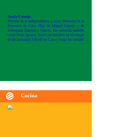
Josefa Camejo
Heroína de la independencia, y tenaz defensora de la
Provincia de Coro. Hija de Miguel Camejo y de
Sebastiana Talavera y Garcés, fue conocida también
como Doña Ignacia. Inició sus estudios en el colegio
de las hermanas Salcedo en Coro y luego fue enviad
Cocina