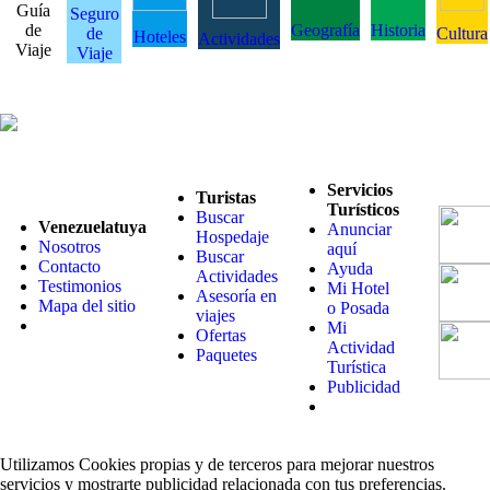
Guía
Seguro
de
Geografía
Historia
de
Cultura
Hoteles
Actividades
Viaje
Viaje
Servicios
Turistas
Turísticos
Buscar
Venezuelatuya
Anunciar
Hospedaje
Nosotros
aquí
Buscar
Contacto
Ayuda
Actividades
Testimonios
Mi Hotel
Asesoría en
Mapa del sitio
o Posada
viajes
Mi
Ofertas
Actividad
Paquetes
Turística
Publicidad
Utilizamos Cookies propias y de terceros para mejorar nuestros
servicios y mostrarte publicidad relacionada con tus preferencias.