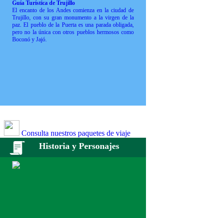
Guía Turística de Trujillo
El encanto de los Andes comienza en la ciudad de
Trujillo, con su gran monumento a la virgen de la
paz. El pueblo de la Puerta es una parada obligada,
pero no la única con otros pueblos hermosos como
Boconó y Jajó.
Consulta nuestros paquetes de viaje
Historia y Personajes