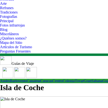
Arte
Refranes
Tradiciones
Fotografías
Principal
Fotos infrarrojas
Blog
Misceláneos
¿Quiénes somos?
Mapa del Sitio
Artículos de Turismo
Preguntas Freuentes
Guías de Viaje
Andes
Barlovento
Canaima
Caracas
Centro
ColoniaTovar
GranSabana
Gu
Isla de Coche